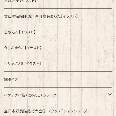
大越京子【イラスト】
富山の猫絵師（猫）滝川商会あらた【イラスト】
志水さん【イラスト】
うしおゆうこ【イラスト】
キリヤノゾミ【イラスト】
綿タイプ
イケテナイ猫（にゃんこ）シリーズ
ロンドンバスに乗りたい！
全日本野良猫尾行大会Ⓡ スタッフTシャツシリーズ