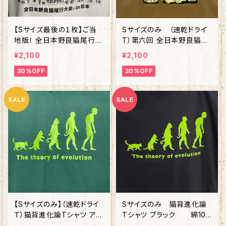
【Sサイズ最後の１枚】ご当
Sサイズのみ （速乾ドライ
地版！ 全日本野良猫尾行大
T）第六回 全日本野良猫尾
会Ⓡ in 松本 バニラホワイ
行大会Ⓡ スタッフTシャツ
¥2,100
¥2,100
ト 綿100%
コヨーテ
30%OFF
30%OFF
【Sサイズのみ】（速乾ドライ
Sサイズのみ 猫背進化論
Ｔ）猫背進化論Tシャツ アイ
Tシャツ ブラック 綿10
ビーグリーン
0%