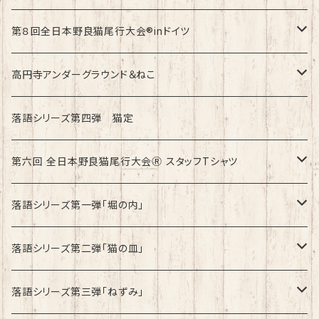
綿100%ノーマルタイプ
速乾ドライタイプ
第８回全日本野良猫尾行大会®︎inドイツ
綿100%ノーマルタイプ
第8回全日本野良猫尾行大会®︎inドイツ Light
高円寺アンダーグラウンド＆ねこ
第8回全日本野良猫尾行大会®︎inドイツ Dark
綿100%ノーマルタイプ
落語シリーズ第四弾 猫定
第六回 全日本野良猫尾行大会Ⓡ スタッフTシャツ
速乾ドライタイプ
落語シリーズ第一弾「堀の内」
綿100%ノーマルタイプ
速乾ドライタイプ
落語シリーズ第二弾「猫の皿」
速乾ドライタイプ
落語シリーズ第三弾「ねずみ」