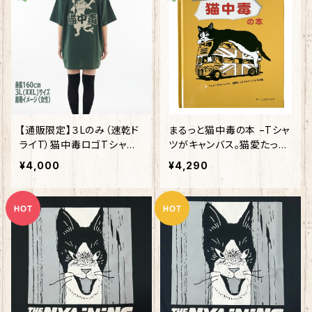
【通販限定】３Lのみ（速乾ド
まるっと猫中毒の本 −Tシャ
ライT）猫中毒ロゴTシャツ
ツがキャンバス。猫愛たっぷ
アイビーグリーン【数量限
りのイラスト作品集−
¥4,000
¥4,290
定】