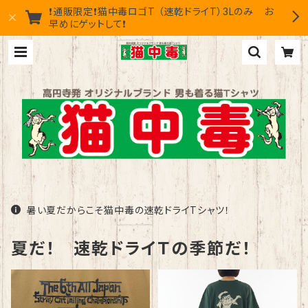
❗通販限定❗猫中毒ロゴT （速乾ドライT）3Lのみ お
早めにゲットして❗
暑い夏だからこそ猫中毒の速乾ドライTシャツ！
夏だ！ 速乾ドライＴの季節だ！