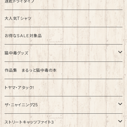
速乾ドライタイプ
速乾ドライタイプ
綿100%ノーマルタイプ
大人気Tシャツ
お得なＳＡＬＥ対象品
猫中毒グッズ
ラバーバンド（ブレスレット・リストバンド）
作品集 まるっと猫中毒の本
トヤマ・アタック！
ザ・ニャイニング25
速乾ドライタイプ
ストリートキャッツファイト３