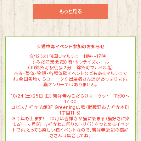
もっと見る
☆猫中毒イベント参加のお知らせ
8/12（火）浅草Uマルシェ 11時〜17時
すみだ産業会館８階・サンライズホール
（JR錦糸町駅徒歩２分 錦糸町マルイ８階）
※占・整体・物販・各種体験イベントなどもあるマルシェで
す。全国各地からユニークな出展者さん達があつまります。
猫オンリーではありません。
10/24（土）25日（日）吉祥寺ねこだらけマーケット 11:00〜
17:00
コピス吉祥寺 A館3F Greening広場（武蔵野市吉祥寺本町
1丁目11-5）
※今年も出ます！ 10月は吉祥寺が猫に染まる（猫好きに染
まる）一ヶ月間。吉祥寺ねこ祭りのトリ（？）をつとめるイベン
トです。とっても楽しい猫イベントなので、吉祥寺近辺の猫好
きさんは集合してね。