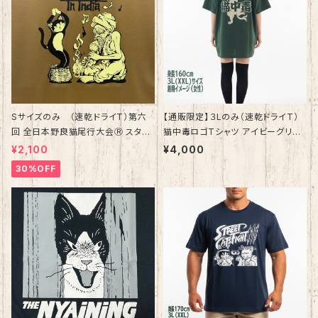
Sサイズのみ （速乾ドライT）第六
【通販限定】３Lのみ（速乾ドライT）
回 全日本野良猫尾行大会Ⓡ スタッ
猫中毒ロゴTシャツ アイビーグリー
フTシャツ コヨーテ
ン【数量限定】
¥2,100
¥4,000
30%OFF