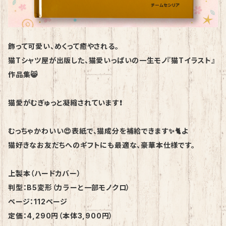
飾って可愛い、めくって癒やされる。
猫Tシャツ屋が出版した、猫愛いっぱいの一生モノ『猫Tイラスト』
作品集😸
猫愛がむぎゅっと凝縮されています❗️
むっちゃかわいい😍表紙で、猫成分を補給できます✨🐈よ
猫好きなお友だちへのギフトにも最適な、豪華本仕様です。
上製本（ハードカバー）
判型：B5変形（カラーと一部モノクロ）
ページ：112ページ
定価：4,290円（本体3,900円）