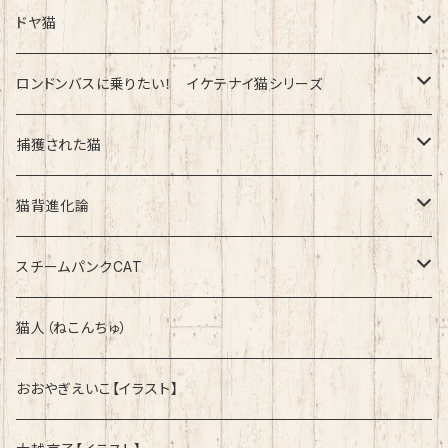
速乾ドライタイプ
ドヤ猫
綿100%ノーマルタイプ
ロンドンバスに乗りたい！ イケテナイ猫シリーズ
綿100％ノーマルタイプ
捕獲された猫
速乾ドライタイプ
速乾ドライタイプ
猫背進化論
綿100%ノーマルタイプ
速乾ドライタイプ
スチームパンクCAT
綿100%ノーマルタイプ
綿100%ノーマルタイプ
猫人（ねこんちゅ）
おおやぎえいこ【イラスト】