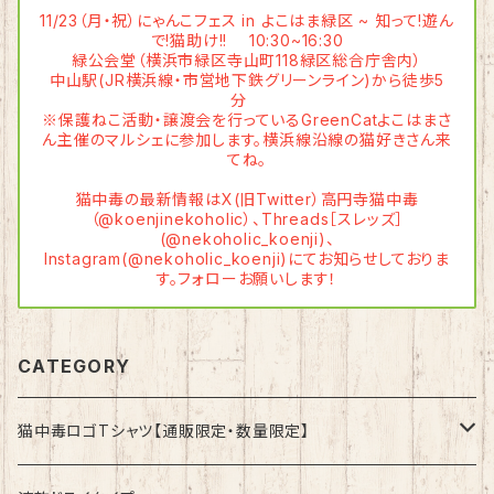
11/23（月・祝）にゃんこフェス in よこはま緑区 ~ 知って!遊ん
で!猫助け!!︎ 10:30~16:30
緑公会堂（横浜市緑区寺山町118緑区総合庁舎内）
中山駅(JR横浜線・市営地下鉄グリーンライン)から徒歩5
分
※保護ねこ活動・譲渡会を行っているGreenCatよこはまさ
ん主催のマルシェに参加します。横浜線沿線の猫好きさん来
てね。
猫中毒の最新情報はX(旧Twitter）高円寺猫中毒
（@koenjinekoholic）、Threads［スレッズ］
(@nekoholic_koenji)、
Instagram(@nekoholic_koenji)にてお知らせしておりま
す。フォローお願いします！
CATEGORY
猫中毒ロゴTシャツ【通販限定・数量限定】