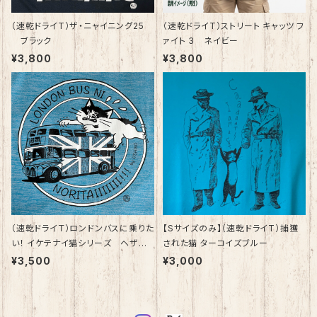
（速乾ドライT）ザ・ニャイニング25
（速乾ドライT）ストリート キャッツ フ
ブラック
ァイト 3 ネイビー
¥3,800
¥3,800
（速乾ドライＴ）ロンドンバスに乗りた
【Sサイズのみ】（速乾ドライT）捕獲
い！ イケテナイ猫シリーズ ヘザー
された猫 ターコイズブルー
ブルー
¥3,500
¥3,000