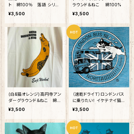
ト 綿100％ 落語 シリー
ラウンド＆ねこ 綿100%
ズ第四弾
¥3,500
¥3,500
(白&猫オレンジ)高円寺アン
（速乾ドライＴ）ロンドンバス
ダーグラウンド＆ねこ 綿1
に乗りたい！ イケテナイ猫シ
00%
リーズ ヘザーブルー
¥3,500
¥3,500