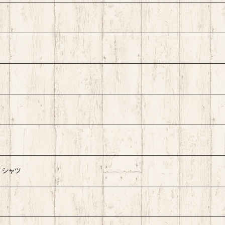
ht
rk
Tシャツ