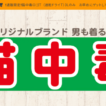
❗通販限定❗猫中毒ロゴT （速乾ドライT）3Lのみ お早めにゲットし