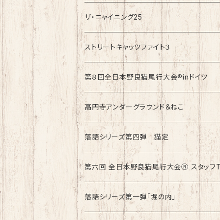
ザ・ニャイニング25
速乾ドライタイプ
ストリートキャッツファイト３
綿100%ノーマルタイプ
速乾ドライタイプ
第８回全日本野良猫尾行大会®︎inドイツ
綿100%ノーマルタイプ
第8回全日本野良猫尾行大会®︎inドイツ Lig
高円寺アンダーグラウンド＆ねこ
第8回全日本野良猫尾行大会®︎inドイツ Da
綿100%ノーマルタイプ
落語シリーズ第四弾 猫定
第六回 全日本野良猫尾行大会Ⓡ スタッフ
速乾ドライタイプ
落語シリーズ第一弾「堀の内」