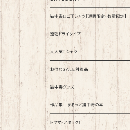
猫中毒ロゴTシャツ【通販限定・数量限定】
速乾ドライタイプ
速乾ドライタイプ
綿100%ノーマルタイプ
大人気Tシャツ
お得なＳＡＬＥ対象品
猫中毒グッズ
ラバーバンド（ブレスレット・リストバンド）
作品集 まるっと猫中毒の本
トヤマ・アタック！