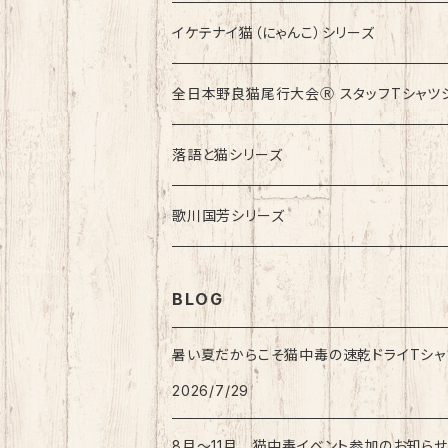
イケテナイ猫（にゃんこ）シリーズ
ロンドンバスに乗りたい！
全日本野良猫尾行大会Ⓡ スタッフTシャツ
落語と猫シリーズ
歌川国芳シリーズ
BLOG
暑い夏だからこそ猫中毒の速乾ドライTシャ
2026/7/29
8月〜11月 猫中毒イベント参加のお知らせ