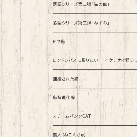
綿100%ノーマルタイプ
速乾ドライタイプ
落語シリーズ第二弾「猫の皿」
速乾ドライタイプ
落語シリーズ第三弾「ねずみ」
速乾ドライタイプ
ドヤ猫
綿100%ノーマルタイプ
ロンドンバスに乗りたい！ イケテナイ猫シ
綿100％ノーマルタイプ
捕獲された猫
速乾ドライタイプ
速乾ドライタイプ
猫背進化論
綿100%ノーマルタイプ
速乾ドライタイプ
スチームパンクCAT
綿100%ノーマルタイプ
綿100%ノーマルタイプ
猫人（ねこんちゅ）