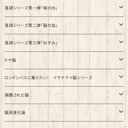
速乾ドライタイプ
落語シリーズ第一弾「堀の内」
綿100%ノーマルタイプ
速乾ドライタイプ
落語シリーズ第二弾「猫の皿」
速乾ドライタイプ
落語シリーズ第三弾「ねずみ」
速乾ドライタイプ
ドヤ猫
綿100%ノーマルタイプ
ロンドンバスに乗りたい！ イケテナイ猫シリーズ
綿100％ノーマルタイプ
捕獲された猫
速乾ドライタイプ
速乾ドライタイプ
猫背進化論