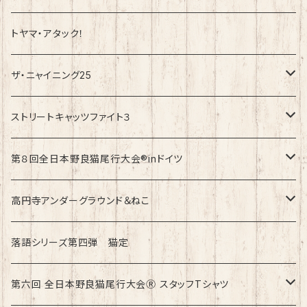
トヤマ・アタック！
ザ・ニャイニング25
速乾ドライタイプ
ストリートキャッツファイト３
綿100%ノーマルタイプ
速乾ドライタイプ
第８回全日本野良猫尾行大会®︎inドイツ
綿100%ノーマルタイプ
第8回全日本野良猫尾行大会®︎inドイツ Light
高円寺アンダーグラウンド＆ねこ
第8回全日本野良猫尾行大会®︎inドイツ Dark
綿100%ノーマルタイプ
落語シリーズ第四弾 猫定
第六回 全日本野良猫尾行大会Ⓡ スタッフTシャツ