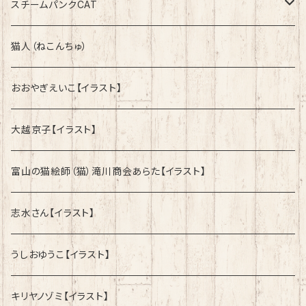
綿100%ノーマルタイプ
速乾ドライタイプ
スチームパンクCAT
綿100%ノーマルタイプ
綿100%ノーマルタイプ
猫人（ねこんちゅ）
おおやぎえいこ【イラスト】
大越京子【イラスト】
富山の猫絵師（猫）滝川商会あらた【イラスト】
志水さん【イラスト】
うしおゆうこ【イラスト】
キリヤノゾミ【イラスト】