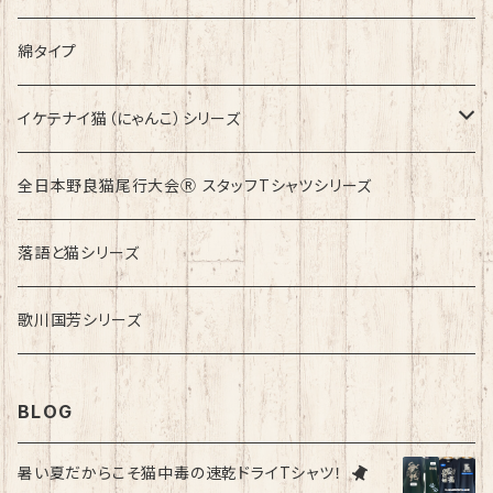
綿タイプ
イケテナイ猫（にゃんこ）シリーズ
ロンドンバスに乗りたい！
全日本野良猫尾行大会Ⓡ スタッフTシャツシリーズ
落語と猫シリーズ
歌川国芳シリーズ
BLOG
暑い夏だからこそ猫中毒の速乾ドライTシャツ！