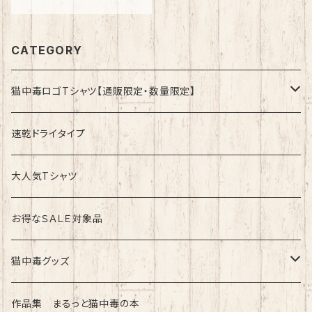
CATEGORY
猫中毒ロゴTシャツ【通販限定・数量限定】
速乾ドライタイプ
速乾ドライタイプ
綿100%ノーマルタイプ
大人気Tシャツ
お得なＳＡＬＥ対象品
猫中毒グッズ
ラバーバンド（ブレスレット・リストバンド）
作品集 まるっと猫中毒の本