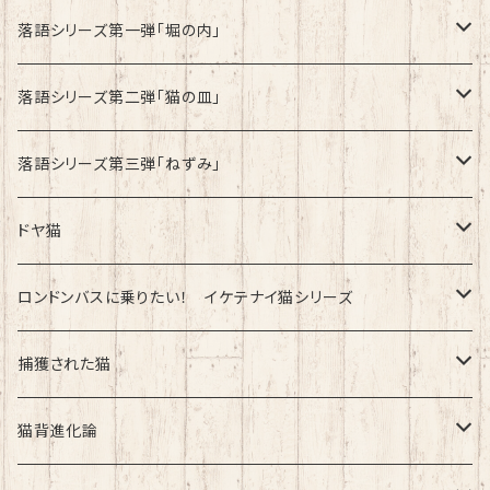
速乾ドライタイプ
落語シリーズ第一弾「堀の内」
綿100%ノーマルタイプ
速乾ドライタイプ
落語シリーズ第二弾「猫の皿」
速乾ドライタイプ
落語シリーズ第三弾「ねずみ」
速乾ドライタイプ
ドヤ猫
綿100%ノーマルタイプ
ロンドンバスに乗りたい！ イケテナイ猫シリーズ
綿100％ノーマルタイプ
捕獲された猫
速乾ドライタイプ
速乾ドライタイプ
猫背進化論