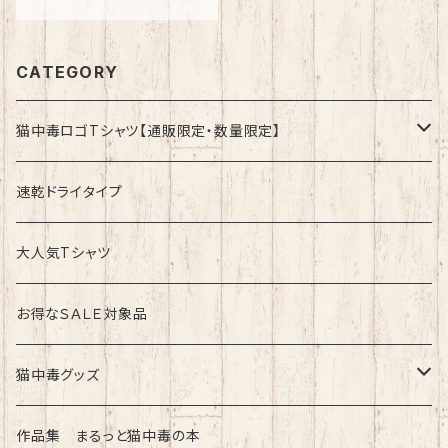
CATEGORY
猫中毒ロゴTシャツ【通販限定・数量限定】
速乾ドライタイプ
速乾ドライタイプ
綿100%ノーマルタイプ
大人気Tシャツ
お得なＳＡＬＥ対象品
猫中毒グッズ
ラバーバンド（ブレスレット・リストバンド）
作品集 まるっと猫中毒の本