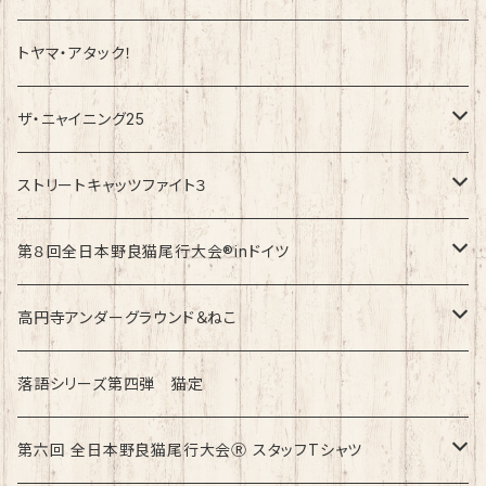
トヤマ・アタック！
ザ・ニャイニング25
速乾ドライタイプ
ストリートキャッツファイト３
綿100%ノーマルタイプ
速乾ドライタイプ
第８回全日本野良猫尾行大会®︎inドイツ
綿100%ノーマルタイプ
第8回全日本野良猫尾行大会®︎inドイツ Light
高円寺アンダーグラウンド＆ねこ
第8回全日本野良猫尾行大会®︎inドイツ Dark
綿100%ノーマルタイプ
落語シリーズ第四弾 猫定
第六回 全日本野良猫尾行大会Ⓡ スタッフTシャツ