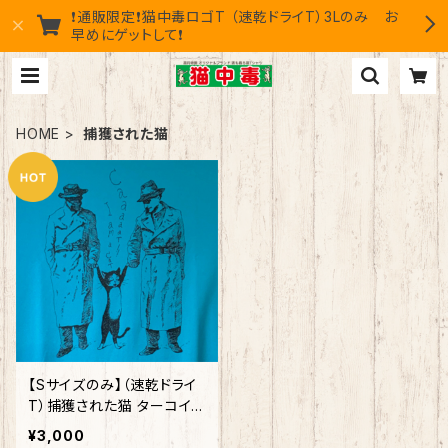
❗通販限定❗猫中毒ロゴT （速乾ドライT）3Lのみ お
早めにゲットして❗
HOME
捕獲された猫
【Sサイズのみ】（速乾ドライ
T）捕獲された猫 ターコイズ
ブルー
¥3,000