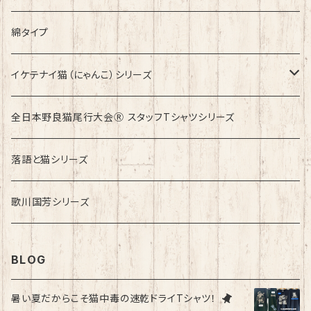
綿タイプ
イケテナイ猫（にゃんこ）シリーズ
ロンドンバスに乗りたい！
全日本野良猫尾行大会Ⓡ スタッフTシャツシリーズ
落語と猫シリーズ
歌川国芳シリーズ
BLOG
暑い夏だからこそ猫中毒の速乾ドライTシャツ！