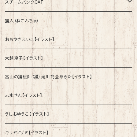
綿100%ノーマルタイプ
速乾ドライタイプ
スチームパンクCAT
綿100%ノーマルタイプ
綿100%ノーマルタイプ
猫人（ねこんちゅ）
おおやぎえいこ【イラスト】
大越京子【イラスト】
富山の猫絵師（猫）滝川商会あらた【イラスト】
志水さん【イラスト】
うしおゆうこ【イラスト】
キリヤノゾミ【イラスト】