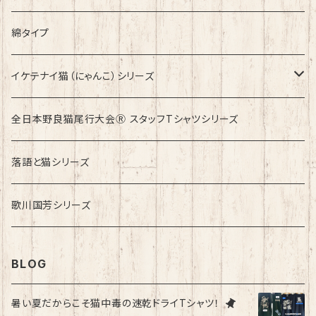
綿タイプ
イケテナイ猫（にゃんこ）シリーズ
ロンドンバスに乗りたい！
全日本野良猫尾行大会Ⓡ スタッフTシャツシリーズ
落語と猫シリーズ
歌川国芳シリーズ
BLOG
暑い夏だからこそ猫中毒の速乾ドライTシャツ！