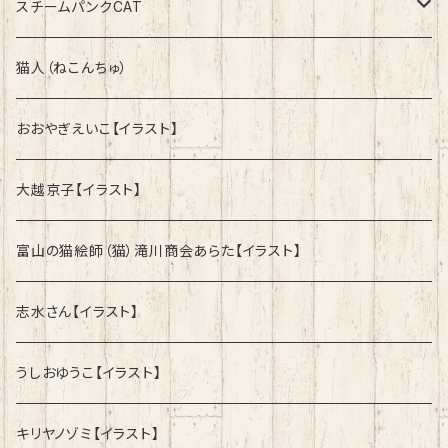
綿100%ノーマルタイプ
速乾ドライタイプ
スチームパンクCAT
綿100%ノーマルタイプ
綿100%ノーマルタイプ
猫人（ねこんちゅ）
おおやぎえいこ【イラスト】
大越京子【イラスト】
富山の猫絵師（猫）滝川商会あらた【イラスト】
志水さん【イラスト】
うしおゆうこ【イラスト】
キリヤノゾミ【イラスト】