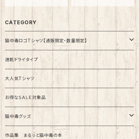
CATEGORY
猫中毒ロゴTシャツ【通販限定・数量限定】
速乾ドライタイプ
速乾ドライタイプ
綿100%ノーマルタイプ
大人気Tシャツ
お得なＳＡＬＥ対象品
猫中毒グッズ
ラバーバンド（ブレスレット・リストバンド）
作品集 まるっと猫中毒の本