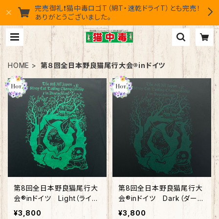
完売御礼❗猫中毒ロゴT（綿T・速乾ドライT）とも完売！
ありがとうございました。
HOME
第８回全日本野良猫尾行大会®︎inドイツ
第8回全日本野良猫尾行大
第8回全日本野良猫尾行大
会®︎inドイツ Light（ライ
会®︎inドイツ Dark（ダー
ト） 綿100%
ク） 綿100%
¥3,800
¥3,800