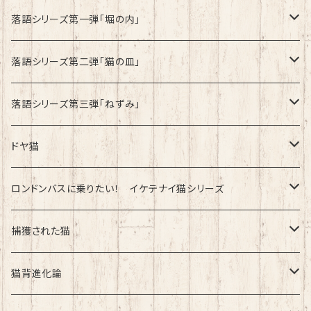
速乾ドライタイプ
落語シリーズ第一弾「堀の内」
綿100%ノーマルタイプ
速乾ドライタイプ
落語シリーズ第二弾「猫の皿」
速乾ドライタイプ
落語シリーズ第三弾「ねずみ」
速乾ドライタイプ
ドヤ猫
綿100%ノーマルタイプ
ロンドンバスに乗りたい！ イケテナイ猫シリーズ
綿100％ノーマルタイプ
捕獲された猫
速乾ドライタイプ
速乾ドライタイプ
猫背進化論