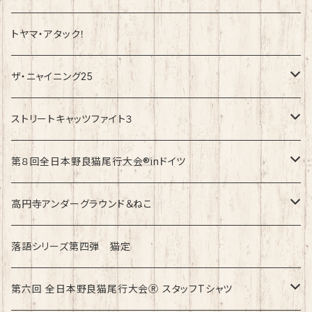
トヤマ・アタック！
ザ・ニャイニング25
速乾ドライタイプ
ストリートキャッツファイト３
綿100%ノーマルタイプ
速乾ドライタイプ
第８回全日本野良猫尾行大会®︎inドイツ
綿100%ノーマルタイプ
第8回全日本野良猫尾行大会®︎inドイツ Light
高円寺アンダーグラウンド＆ねこ
第8回全日本野良猫尾行大会®︎inドイツ Dark
綿100%ノーマルタイプ
落語シリーズ第四弾 猫定
第六回 全日本野良猫尾行大会Ⓡ スタッフTシャツ