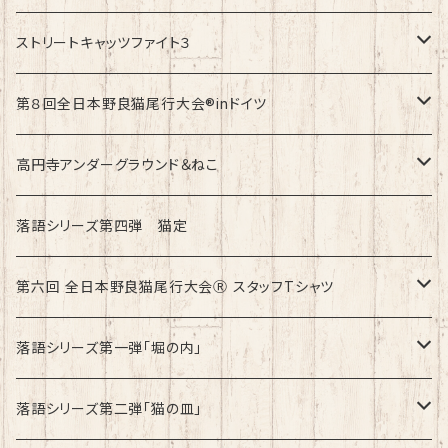
速乾ドライタイプ
ストリートキャッツファイト３
綿100%ノーマルタイプ
速乾ドライタイプ
第８回全日本野良猫尾行大会®︎inドイツ
綿100%ノーマルタイプ
第8回全日本野良猫尾行大会®︎inドイツ Light
高円寺アンダーグラウンド＆ねこ
第8回全日本野良猫尾行大会®︎inドイツ Dark
綿100%ノーマルタイプ
落語シリーズ第四弾 猫定
第六回 全日本野良猫尾行大会Ⓡ スタッフTシャツ
速乾ドライタイプ
落語シリーズ第一弾「堀の内」
綿100%ノーマルタイプ
速乾ドライタイプ
落語シリーズ第二弾「猫の皿」