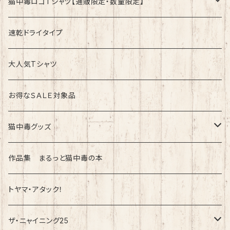
猫中毒ロゴTシャツ【通販限定・数量限定】
速乾ドライタイプ
速乾ドライタイプ
綿100%ノーマルタイプ
大人気Tシャツ
お得なＳＡＬＥ対象品
猫中毒グッズ
ラバーバンド（ブレスレット・リストバンド）
作品集 まるっと猫中毒の本
トヤマ・アタック！
ザ・ニャイニング25