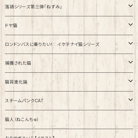
速乾ドライタイプ
落語シリーズ第三弾「ねずみ」
速乾ドライタイプ
ドヤ猫
綿100%ノーマルタイプ
ロンドンバスに乗りたい！ イケテナイ猫シリーズ
綿100％ノーマルタイプ
捕獲された猫
速乾ドライタイプ
速乾ドライタイプ
猫背進化論
綿100%ノーマルタイプ
速乾ドライタイプ
スチームパンクCAT
綿100%ノーマルタイプ
綿100%ノーマルタイプ
猫人（ねこんちゅ）