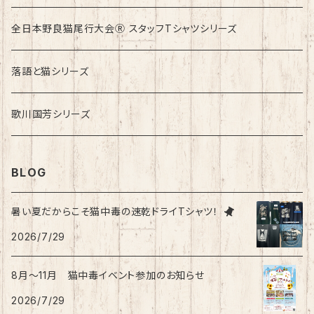
ロンドンバスに乗りたい！
全日本野良猫尾行大会Ⓡ スタッフTシャツシリーズ
落語と猫シリーズ
歌川国芳シリーズ
BLOG
暑い夏だからこそ猫中毒の速乾ドライTシャツ！
2026/7/29
8月〜11月 猫中毒イベント参加のお知らせ
2026/7/29