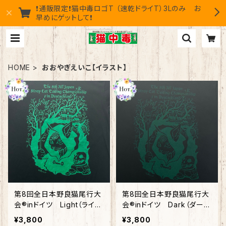
❗通販限定❗猫中毒ロゴT （速乾ドライT）3Lのみ お
早めにゲットして❗
HOME
おおやぎえいこ【イラスト】
第8回全日本野良猫尾行大
第8回全日本野良猫尾行大
会®︎inドイツ Light（ライ
会®︎inドイツ Dark（ダー
ト） 綿100%
ク） 綿100%
¥3,800
¥3,800