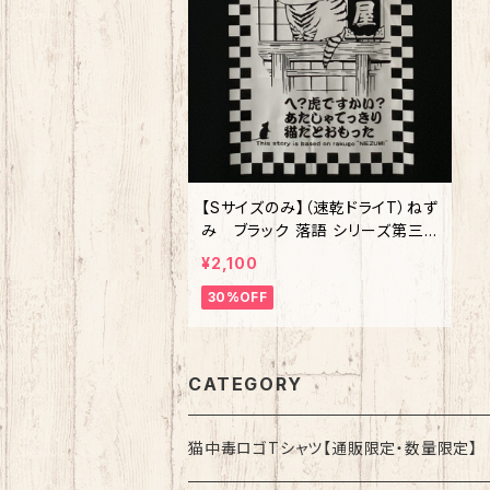
【Sサイズのみ】（速乾ドライT）ねず
み ブラック 落語 シリーズ第三
弾
¥2,100
30%OFF
CATEGORY
猫中毒ロゴTシャツ【通販限定・数量限定】