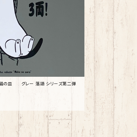
【Sサイズのみ】（速乾ドライT） 猫の皿 グレー 落語 シリーズ第二弾