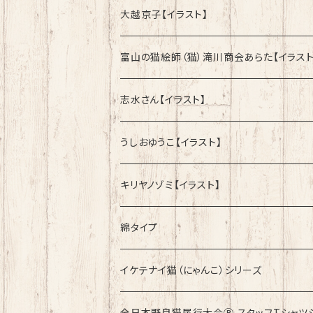
大越京子【イラスト】
富山の猫絵師（猫）滝川商会あらた【イラスト
志水さん【イラスト】
うしおゆうこ【イラスト】
キリヤノゾミ【イラスト】
綿タイプ
イケテナイ猫（にゃんこ）シリーズ
ロンドンバスに乗りたい！
全日本野良猫尾行大会Ⓡ スタッフTシャツ