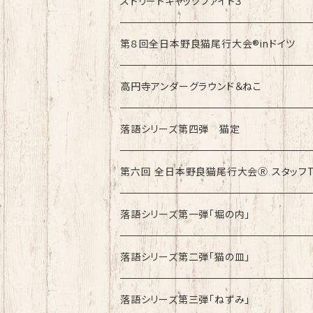
速乾ドライタイプ
ストリートキャッツファイト３
綿100%ノーマルタイプ
速乾ドライタイプ
第８回全日本野良猫尾行大会®︎inドイツ
綿100%ノーマルタイプ
第8回全日本野良猫尾行大会®︎inドイツ Lig
高円寺アンダーグラウンド＆ねこ
第8回全日本野良猫尾行大会®︎inドイツ Da
綿100%ノーマルタイプ
落語シリーズ第四弾 猫定
第六回 全日本野良猫尾行大会Ⓡ スタッフ
速乾ドライタイプ
落語シリーズ第一弾「堀の内」
綿100%ノーマルタイプ
速乾ドライタイプ
落語シリーズ第二弾「猫の皿」
速乾ドライタイプ
落語シリーズ第三弾「ねずみ」