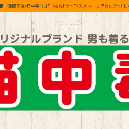
❗通販限定❗猫中毒ロゴT （速乾ドライT）3Lのみ お早めにゲットし