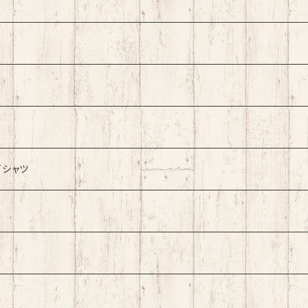
ht
rk
Tシャツ