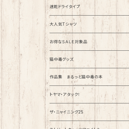
速乾ドライタイプ
速乾ドライタイプ
綿100%ノーマルタイプ
大人気Tシャツ
お得なＳＡＬＥ対象品
猫中毒グッズ
ラバーバンド（ブレスレット・リストバンド）
作品集 まるっと猫中毒の本
トヤマ・アタック！
ザ・ニャイニング25