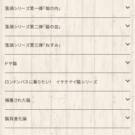
速乾ドライタイプ
落語シリーズ第一弾「堀の内」
綿100%ノーマルタイプ
速乾ドライタイプ
落語シリーズ第二弾「猫の皿」
速乾ドライタイプ
落語シリーズ第三弾「ねずみ」
速乾ドライタイプ
ドヤ猫
綿100%ノーマルタイプ
ロンドンバスに乗りたい！ イケテナイ猫シリーズ
綿100％ノーマルタイプ
捕獲された猫
速乾ドライタイプ
速乾ドライタイプ
猫背進化論