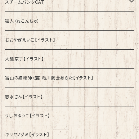
綿100%ノーマルタイプ
速乾ドライタイプ
スチームパンクCAT
綿100%ノーマルタイプ
綿100%ノーマルタイプ
猫人（ねこんちゅ）
おおやぎえいこ【イラスト】
大越京子【イラスト】
富山の猫絵師（猫）滝川商会あらた【イラスト】
志水さん【イラスト】
うしおゆうこ【イラスト】
キリヤノゾミ【イラスト】