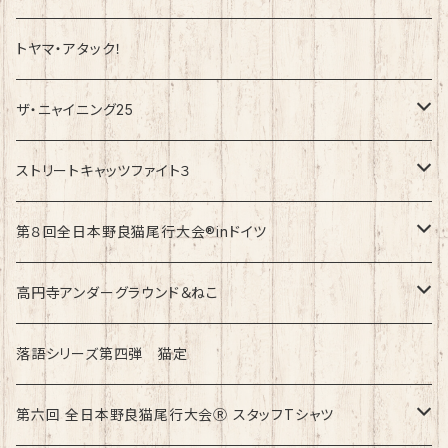
トヤマ・アタック！
ザ・ニャイニング25
速乾ドライタイプ
ストリートキャッツファイト３
綿100%ノーマルタイプ
速乾ドライタイプ
第８回全日本野良猫尾行大会®︎inドイツ
綿100%ノーマルタイプ
第8回全日本野良猫尾行大会®︎inドイツ Light
高円寺アンダーグラウンド＆ねこ
第8回全日本野良猫尾行大会®︎inドイツ Dark
綿100%ノーマルタイプ
落語シリーズ第四弾 猫定
第六回 全日本野良猫尾行大会Ⓡ スタッフTシャツ