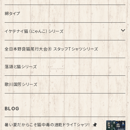
綿タイプ
イケテナイ猫（にゃんこ）シリーズ
ロンドンバスに乗りたい！
全日本野良猫尾行大会Ⓡ スタッフTシャツシリーズ
落語と猫シリーズ
歌川国芳シリーズ
BLOG
暑い夏だからこそ猫中毒の速乾ドライTシャツ！