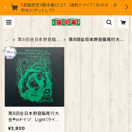
❗通販限定❗猫中毒ロゴT （速乾ドライT）3Lのみ お
早めにゲットして❗
H
第８回全日本野良猫尾
第8回全日本野良猫尾行大会
O
行大会®︎inドイツ
®︎inドイツ Light
ME
第8回全日本野良猫尾行大
会®︎inドイツ Light（ライ
ト） 綿100%
¥3,800