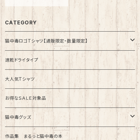
CATEGORY
猫中毒ロゴTシャツ【通販限定・数量限定】
速乾ドライタイプ
速乾ドライタイプ
綿100%ノーマルタイプ
大人気Tシャツ
お得なＳＡＬＥ対象品
猫中毒グッズ
ラバーバンド（ブレスレット・リストバンド）
作品集 まるっと猫中毒の本