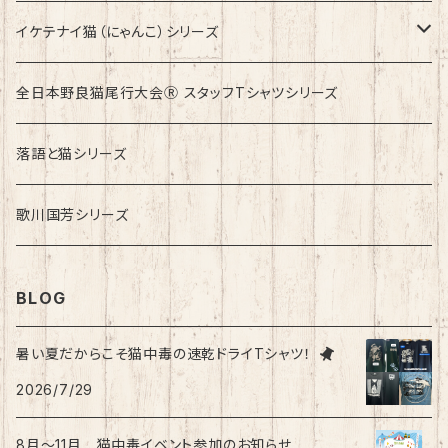
イケテナイ猫（にゃんこ）シリーズ
ロンドンバスに乗りたい！
全日本野良猫尾行大会Ⓡ スタッフTシャツシリーズ
落語と猫シリーズ
歌川国芳シリーズ
BLOG
暑い夏だからこそ猫中毒の速乾ドライTシャツ！
2026/7/29
8月〜11月 猫中毒イベント参加のお知らせ