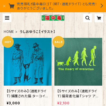
完売御礼❗猫中毒ロゴT（綿T・速乾ドライT）とも完売！
ありがとうございました。
HOME
うしおゆうこ【イラスト】
【Sサイズのみ】（速乾ドライ
【Sサイズのみ】（速乾ドライ
T）捕獲された猫 ターコイズ
Ｔ）猫背進化論Tシャツ アイ
ブルー
ビーグリーン
¥3,000
¥2,100