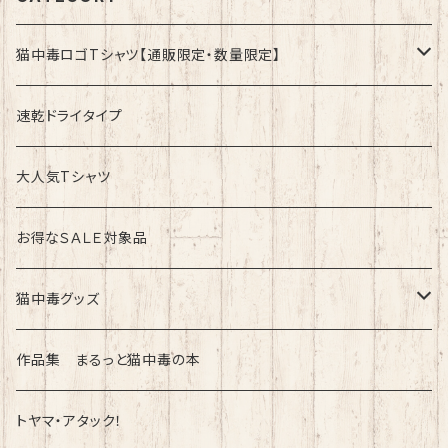
猫中毒ロゴTシャツ【通販限定・数量限定】
速乾ドライタイプ
速乾ドライタイプ
綿100%ノーマルタイプ
大人気Tシャツ
お得なＳＡＬＥ対象品
猫中毒グッズ
ラバーバンド（ブレスレット・リストバンド）
作品集 まるっと猫中毒の本
トヤマ・アタック！