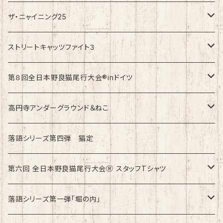
ザ・ニャイニング25
速乾ドライタイプ
ストリートキャッツファイト３
綿100%ノーマルタイプ
速乾ドライタイプ
第８回全日本野良猫尾行大会®︎inドイツ
綿100%ノーマルタイプ
第8回全日本野良猫尾行大会®︎inドイツ Light
高円寺アンダーグラウンド＆ねこ
第8回全日本野良猫尾行大会®︎inドイツ Dark
綿100%ノーマルタイプ
落語シリーズ第四弾 猫定
第六回 全日本野良猫尾行大会Ⓡ スタッフTシャツ
速乾ドライタイプ
落語シリーズ第一弾「堀の内」