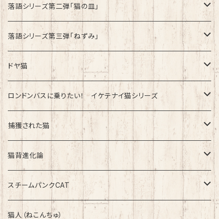
綿100%ノーマルタイプ
速乾ドライタイプ
落語シリーズ第二弾「猫の皿」
速乾ドライタイプ
落語シリーズ第三弾「ねずみ」
速乾ドライタイプ
ドヤ猫
綿100%ノーマルタイプ
ロンドンバスに乗りたい！ イケテナイ猫シリーズ
綿100％ノーマルタイプ
捕獲された猫
速乾ドライタイプ
速乾ドライタイプ
猫背進化論
綿100%ノーマルタイプ
速乾ドライタイプ
スチームパンクCAT
綿100%ノーマルタイプ
綿100%ノーマルタイプ
猫人（ねこんちゅ）