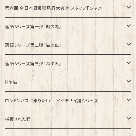
第六回 全日本野良猫尾行大会Ⓡ スタッフTシャツ
速乾ドライタイプ
落語シリーズ第一弾「堀の内」
綿100%ノーマルタイプ
速乾ドライタイプ
落語シリーズ第二弾「猫の皿」
速乾ドライタイプ
落語シリーズ第三弾「ねずみ」
速乾ドライタイプ
ドヤ猫
綿100%ノーマルタイプ
ロンドンバスに乗りたい！ イケテナイ猫シリーズ
綿100％ノーマルタイプ
捕獲された猫