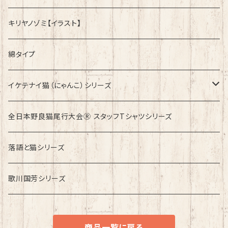
キリヤノゾミ【イラスト】
綿タイプ
イケテナイ猫（にゃんこ）シリーズ
ロンドンバスに乗りたい！
全日本野良猫尾行大会Ⓡ スタッフTシャツシリーズ
落語と猫シリーズ
歌川国芳シリーズ
商品一覧に戻る