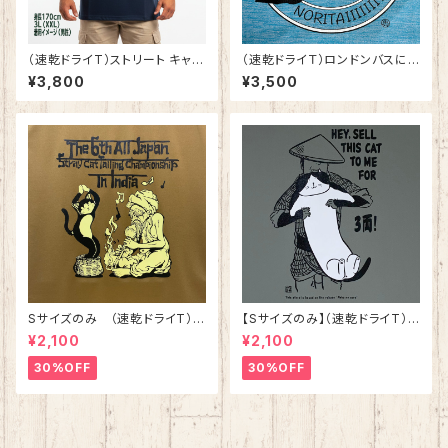
（速乾ドライT）ストリート キャッ
（速乾ドライＴ）ロンドンバスに
ツ ファイト 3 ネイビー
乗りたい！ イケテナイ猫シリー
¥3,800
¥3,500
ズ ヘザーブルー
Sサイズのみ （速乾ドライT）第
【Sサイズのみ】（速乾ドライT）
六回 全日本野良猫尾行大会Ⓡ
猫の皿 グレー 落語 シリ
¥2,100
¥2,100
スタッフTシャツ コヨーテ
ーズ第二弾
30%OFF
30%OFF