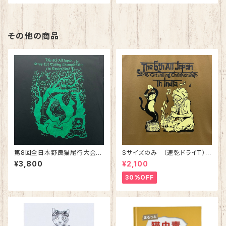
その他の商品
第8回全日本野良猫尾行大会®︎i
Sサイズのみ （速乾ドライT）第
nドイツ Light（ライト） 綿10
六回 全日本野良猫尾行大会Ⓡ
¥3,800
¥2,100
0%
スタッフTシャツ コヨーテ
30%OFF