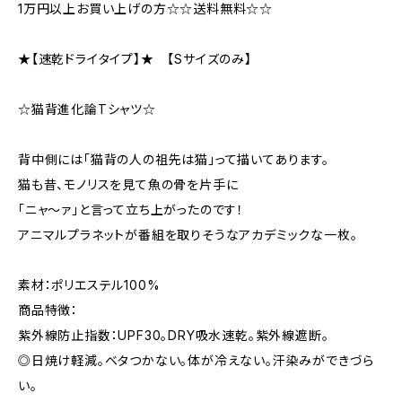
1万円以上お買い上げの方☆☆送料無料☆☆
★【速乾ドライタイプ】★ 【Sサイズのみ】
☆猫背進化論Tシャツ☆
背中側には「猫背の人の祖先は猫」って描いてあります。
猫も昔、モノリスを見て魚の骨を片手に
「ニャ～ァ」と言って立ち上がったのです！
アニマルプラネットが番組を取りそうなアカデミックな一枚。
素材：ポリエステル100%
商品特徴：
紫外線防止指数：UPF30。DRY吸水速乾。紫外線遮断。
◎日焼け軽減。ベタつかない。体が冷えない。汗染みができづら
い。