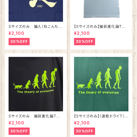
Sサイズのみ 猫人（ねこんち
【Sサイズのみ】猫背進化論Tシ
ゅ）Tシャツ インディゴ 綿10
ャツ ライトブルー 綿100%
¥2,100
¥2,100
0%
30%OFF
30%OFF
Sサイズのみ 猫背進化論Tシ
【Sサイズのみ】（速乾ドライＴ）
ャツ ブラック 綿100%
猫背進化論Tシャツ アイビーグ
¥2,100
¥2,100
リーン
30%OFF
30%OFF