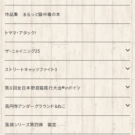
ラバーバンド（ブレスレット・リストバンド）
作品集 まるっと猫中毒の本
トヤマ・アタック！
ザ・ニャイニング25
速乾ドライタイプ
ストリートキャッツファイト３
綿100%ノーマルタイプ
速乾ドライタイプ
第８回全日本野良猫尾行大会®︎inドイツ
綿100%ノーマルタイプ
第8回全日本野良猫尾行大会®︎inドイツ Light
高円寺アンダーグラウンド＆ねこ
第8回全日本野良猫尾行大会®︎inドイツ Dark
綿100%ノーマルタイプ
落語シリーズ第四弾 猫定