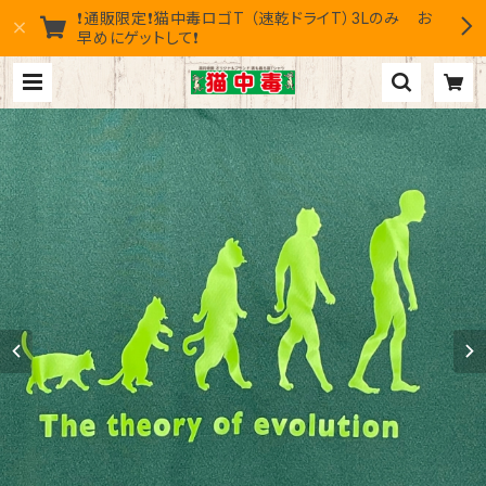
❗通販限定❗猫中毒ロゴT （速乾ドライT）3Lのみ お
早めにゲットして❗