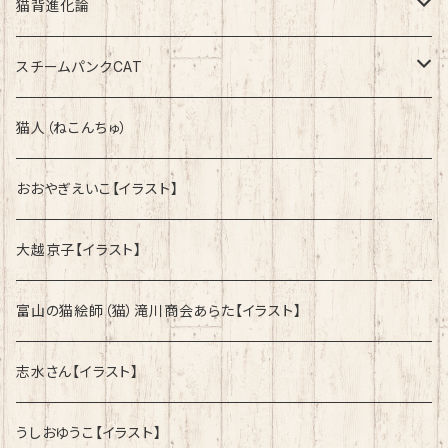
速乾ドライタイプ
速乾ドライタイプ
猫背進化論
綿100%ノーマルタイプ
速乾ドライタイプ
スチームパンクCAT
綿100%ノーマルタイプ
綿100%ノーマルタイプ
猫人（ねこんちゅ）
おおやぎえいこ【イラスト】
大越京子【イラスト】
富山の猫絵師（猫）滝川商会あらた【イラスト】
志水さん【イラスト】
うしおゆうこ【イラスト】