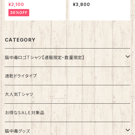
ゅ）Tシャツ インディゴ 綿10
綿80％ ポリエステル20％
¥2,100
¥3,800
0%
30%OFF
CATEGORY
猫中毒ロゴTシャツ【通販限定・数量限定】
速乾ドライタイプ
速乾ドライタイプ
綿100%ノーマルタイプ
大人気Tシャツ
お得なＳＡＬＥ対象品
猫中毒グッズ