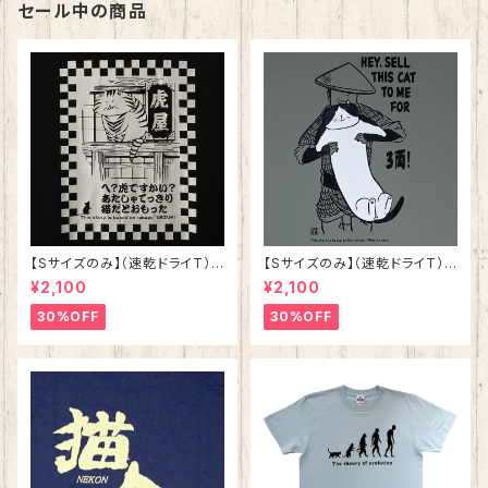
セール中の商品
【Sサイズのみ】（速乾ドライT）
【Sサイズのみ】（速乾ドライT）
ねずみ ブラック 落語 シリーズ
猫の皿 グレー 落語 シリ
¥2,100
¥2,100
第三弾
ーズ第二弾
30%OFF
30%OFF