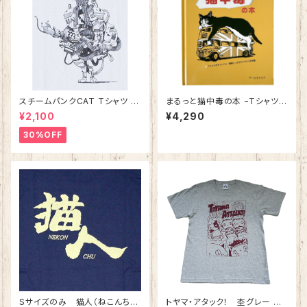
スチームパンクCAT Tシャツ ホ
まるっと猫中毒の本 −Tシャツが
ワイト 【Sサイズ Mサイズの
キャンバス。猫愛たっぷりのイラ
¥2,100
¥4,290
み】 綿100%
スト作品集−
30%OFF
Sサイズのみ 猫人（ねこんち
トヤマ・アタック！ 杢グレー