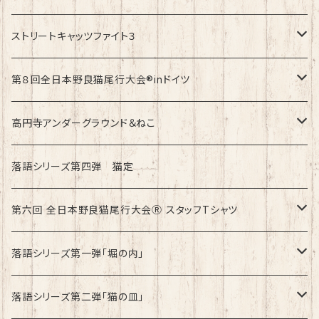
速乾ドライタイプ
ストリートキャッツファイト３
綿100%ノーマルタイプ
速乾ドライタイプ
第８回全日本野良猫尾行大会®︎inドイツ
綿100%ノーマルタイプ
第8回全日本野良猫尾行大会®︎inドイツ Light
高円寺アンダーグラウンド＆ねこ
第8回全日本野良猫尾行大会®︎inドイツ Dark
綿100%ノーマルタイプ
落語シリーズ第四弾 猫定
第六回 全日本野良猫尾行大会Ⓡ スタッフTシャツ
速乾ドライタイプ
落語シリーズ第一弾「堀の内」
綿100%ノーマルタイプ
速乾ドライタイプ
落語シリーズ第二弾「猫の皿」