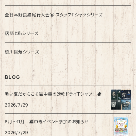
ロンドンバスに乗りたい！
全日本野良猫尾行大会Ⓡ スタッフTシャツシリーズ
落語と猫シリーズ
歌川国芳シリーズ
BLOG
暑い夏だからこそ猫中毒の速乾ドライTシャツ！
2026/7/29
8月〜11月 猫中毒イベント参加のお知らせ
2026/7/29