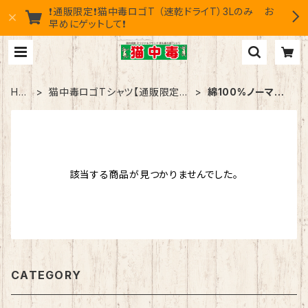
❗通販限定❗猫中毒ロゴT （速乾ドライT）3Lのみ お
早めにゲットして❗
HO
猫中毒ロゴTシャツ【通販限定・
綿100%ノーマル
ME
数量限定】
タイプ
該当する商品が見つかりませんでした。
CATEGORY