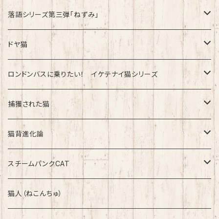
速乾ドライタイプ
落語シリーズ第三弾「ねずみ」
速乾ドライタイプ
ドヤ猫
綿100%ノーマルタイプ
ロンドンバスに乗りたい！ イケテナイ猫シリーズ
綿100％ノーマルタイプ
捕獲された猫
速乾ドライタイプ
速乾ドライタイプ
猫背進化論
綿100%ノーマルタイプ
速乾ドライタイプ
スチームパンクCAT
綿100%ノーマルタイプ
綿100%ノーマルタイプ
猫人（ねこんちゅ）