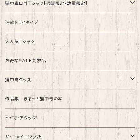
猫中毒ロゴTシャツ【通販限定・数量限定】
速乾ドライタイプ
速乾ドライタイプ
綿100%ノーマルタイプ
大人気Tシャツ
お得なＳＡＬＥ対象品
猫中毒グッズ
ラバーバンド（ブレスレット・リストバンド）
作品集 まるっと猫中毒の本
トヤマ・アタック！
ザ・ニャイニング25