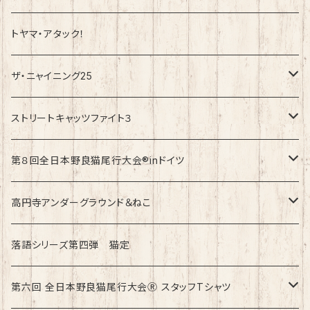
トヤマ・アタック！
ザ・ニャイニング25
速乾ドライタイプ
ストリートキャッツファイト３
綿100%ノーマルタイプ
速乾ドライタイプ
第８回全日本野良猫尾行大会®︎inドイツ
綿100%ノーマルタイプ
第8回全日本野良猫尾行大会®︎inドイツ Light
高円寺アンダーグラウンド＆ねこ
第8回全日本野良猫尾行大会®︎inドイツ Dark
綿100%ノーマルタイプ
落語シリーズ第四弾 猫定
第六回 全日本野良猫尾行大会Ⓡ スタッフTシャツ