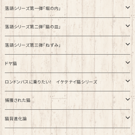
速乾ドライタイプ
落語シリーズ第一弾「堀の内」
綿100%ノーマルタイプ
速乾ドライタイプ
落語シリーズ第二弾「猫の皿」
速乾ドライタイプ
落語シリーズ第三弾「ねずみ」
速乾ドライタイプ
ドヤ猫
綿100%ノーマルタイプ
ロンドンバスに乗りたい！ イケテナイ猫シリーズ
綿100％ノーマルタイプ
捕獲された猫
速乾ドライタイプ
速乾ドライタイプ
猫背進化論