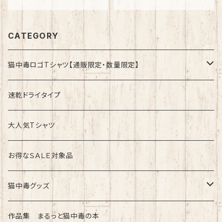
CATEGORY
猫中毒ロゴTシャツ【通販限定・数量限定】
速乾ドライタイプ
速乾ドライタイプ
綿100%ノーマルタイプ
大人気Tシャツ
お得なＳＡＬＥ対象品
猫中毒グッズ
ラバーバンド（ブレスレット・リストバンド）
作品集 まるっと猫中毒の本