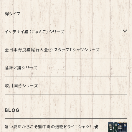
綿タイプ
イケテナイ猫（にゃんこ）シリーズ
ロンドンバスに乗りたい！
全日本野良猫尾行大会Ⓡ スタッフTシャツシリーズ
落語と猫シリーズ
歌川国芳シリーズ
BLOG
暑い夏だからこそ猫中毒の速乾ドライTシャツ！