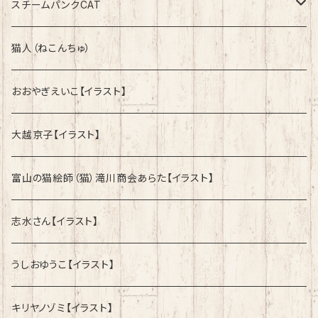
綿100%ノーマルタイプ
速乾ドライタイプ
スチームパンクCAT
綿100%ノーマルタイプ
綿100%ノーマルタイプ
猫人（ねこんちゅ）
おおやぎえいこ【イラスト】
大越京子【イラスト】
富山の猫絵師（猫）滝川商会あらた【イラスト】
志水さん【イラスト】
うしおゆうこ【イラスト】
キリヤノゾミ【イラスト】