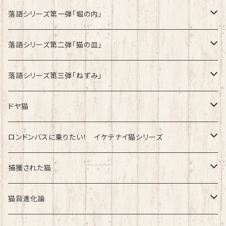
速乾ドライタイプ
落語シリーズ第一弾「堀の内」
綿100%ノーマルタイプ
速乾ドライタイプ
落語シリーズ第二弾「猫の皿」
速乾ドライタイプ
落語シリーズ第三弾「ねずみ」
速乾ドライタイプ
ドヤ猫
綿100%ノーマルタイプ
ロンドンバスに乗りたい！ イケテナイ猫シリーズ
綿100％ノーマルタイプ
捕獲された猫
速乾ドライタイプ
速乾ドライタイプ
猫背進化論