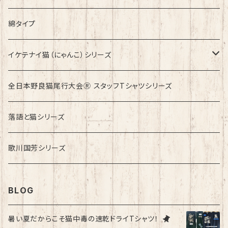
綿タイプ
イケテナイ猫（にゃんこ）シリーズ
ロンドンバスに乗りたい！
全日本野良猫尾行大会Ⓡ スタッフTシャツシリーズ
落語と猫シリーズ
歌川国芳シリーズ
BLOG
暑い夏だからこそ猫中毒の速乾ドライTシャツ！