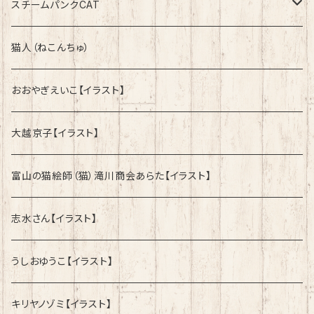
綿100%ノーマルタイプ
速乾ドライタイプ
スチームパンクCAT
綿100%ノーマルタイプ
綿100%ノーマルタイプ
猫人（ねこんちゅ）
おおやぎえいこ【イラスト】
大越京子【イラスト】
富山の猫絵師（猫）滝川商会あらた【イラスト】
志水さん【イラスト】
うしおゆうこ【イラスト】
キリヤノゾミ【イラスト】