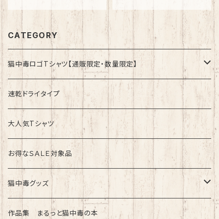
CATEGORY
猫中毒ロゴTシャツ【通販限定・数量限定】
速乾ドライタイプ
速乾ドライタイプ
綿100%ノーマルタイプ
大人気Tシャツ
お得なＳＡＬＥ対象品
猫中毒グッズ
ラバーバンド（ブレスレット・リストバンド）
作品集 まるっと猫中毒の本