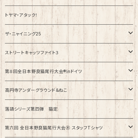
トヤマ・アタック！
ザ・ニャイニング25
速乾ドライタイプ
ストリートキャッツファイト３
綿100%ノーマルタイプ
速乾ドライタイプ
第８回全日本野良猫尾行大会®︎inドイツ
綿100%ノーマルタイプ
第8回全日本野良猫尾行大会®︎inドイツ Light
高円寺アンダーグラウンド＆ねこ
第8回全日本野良猫尾行大会®︎inドイツ Dark
綿100%ノーマルタイプ
落語シリーズ第四弾 猫定
第六回 全日本野良猫尾行大会Ⓡ スタッフTシャツ