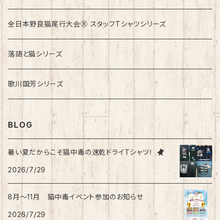
ロンドンバスに乗りたい！
全日本野良猫尾行大会Ⓡ スタッフTシャツシリーズ
落語と猫シリーズ
歌川国芳シリーズ
BLOG
暑い夏だからこそ猫中毒の速乾ドライTシャツ！
2026/7/29
8月〜11月 猫中毒イベント参加のお知らせ
2026/7/29