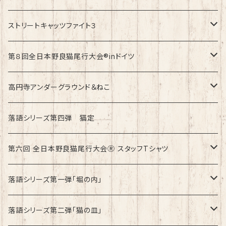
速乾ドライタイプ
ストリートキャッツファイト３
綿100%ノーマルタイプ
速乾ドライタイプ
第８回全日本野良猫尾行大会®︎inドイツ
綿100%ノーマルタイプ
第8回全日本野良猫尾行大会®︎inドイツ Light
高円寺アンダーグラウンド＆ねこ
第8回全日本野良猫尾行大会®︎inドイツ Dark
綿100%ノーマルタイプ
落語シリーズ第四弾 猫定
第六回 全日本野良猫尾行大会Ⓡ スタッフTシャツ
速乾ドライタイプ
落語シリーズ第一弾「堀の内」
綿100%ノーマルタイプ
速乾ドライタイプ
落語シリーズ第二弾「猫の皿」