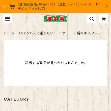
❗通販限定❗猫中毒ロゴT （速乾ドライT）3Lのみ お
早めにゲットして❗
HO
ロンドンバスに乗りたい！ イケテ
綿100％ノーマ
ME
ナイ猫シリーズ
ルタイプ
該当する商品が見つかりませんでした。
CATEGORY