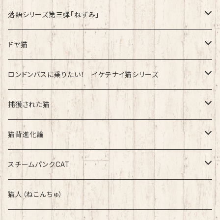
速乾ドライタイプ
落語シリーズ第三弾「ねずみ」
速乾ドライタイプ
ドヤ猫
綿100%ノーマルタイプ
ロンドンバスに乗りたい！ イケテナイ猫シリーズ
綿100％ノーマルタイプ
捕獲された猫
速乾ドライタイプ
速乾ドライタイプ
猫背進化論
綿100%ノーマルタイプ
速乾ドライタイプ
スチームパンクCAT
綿100%ノーマルタイプ
綿100%ノーマルタイプ
猫人（ねこんちゅ）