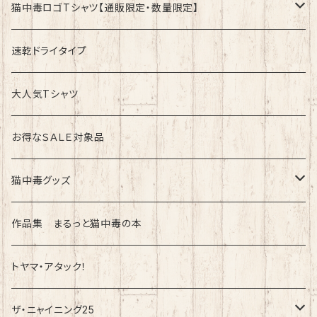
猫中毒ロゴTシャツ【通販限定・数量限定】
速乾ドライタイプ
速乾ドライタイプ
綿100%ノーマルタイプ
大人気Tシャツ
お得なＳＡＬＥ対象品
猫中毒グッズ
ラバーバンド（ブレスレット・リストバンド）
作品集 まるっと猫中毒の本
トヤマ・アタック！
ザ・ニャイニング25