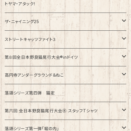
トヤマ・アタック！
ザ・ニャイニング25
速乾ドライタイプ
ストリートキャッツファイト３
綿100%ノーマルタイプ
速乾ドライタイプ
第８回全日本野良猫尾行大会®︎inドイツ
綿100%ノーマルタイプ
第8回全日本野良猫尾行大会®︎inドイツ Light
高円寺アンダーグラウンド＆ねこ
第8回全日本野良猫尾行大会®︎inドイツ Dark
綿100%ノーマルタイプ
落語シリーズ第四弾 猫定
第六回 全日本野良猫尾行大会Ⓡ スタッフTシャツ
速乾ドライタイプ
落語シリーズ第一弾「堀の内」