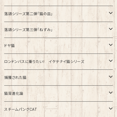
綿100%ノーマルタイプ
速乾ドライタイプ
落語シリーズ第二弾「猫の皿」
速乾ドライタイプ
落語シリーズ第三弾「ねずみ」
速乾ドライタイプ
ドヤ猫
綿100%ノーマルタイプ
ロンドンバスに乗りたい！ イケテナイ猫シリーズ
綿100％ノーマルタイプ
捕獲された猫
速乾ドライタイプ
速乾ドライタイプ
猫背進化論
綿100%ノーマルタイプ
速乾ドライタイプ
スチームパンクCAT