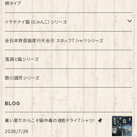
綿タイプ
イケテナイ猫（にゃんこ）シリーズ
ロンドンバスに乗りたい！
全日本野良猫尾行大会Ⓡ スタッフTシャツシリーズ
落語と猫シリーズ
歌川国芳シリーズ
BLOG
暑い夏だからこそ猫中毒の速乾ドライTシャツ！
2026/7/29