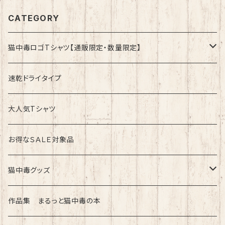
CATEGORY
猫中毒ロゴTシャツ【通販限定・数量限定】
速乾ドライタイプ
速乾ドライタイプ
綿100%ノーマルタイプ
大人気Tシャツ
お得なＳＡＬＥ対象品
猫中毒グッズ
ラバーバンド（ブレスレット・リストバンド）
作品集 まるっと猫中毒の本