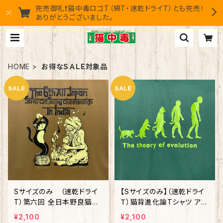
完売御礼❗猫中毒ロゴT（綿T・速乾ドライT）とも完売！
ありがとうございました。
HOME
お得なＳＡＬＥ対象品
Sサイズのみ （速乾ドライ
【Sサイズのみ】（速乾ドライ
T）第六回 全日本野良猫尾
Ｔ）猫背進化論Tシャツ アイ
行大会Ⓡ スタッフTシャツ
ビーグリーン
¥2,100
¥2,100
コヨーテ