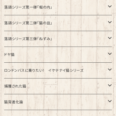
速乾ドライタイプ
落語シリーズ第一弾「堀の内」
綿100%ノーマルタイプ
速乾ドライタイプ
落語シリーズ第二弾「猫の皿」
速乾ドライタイプ
落語シリーズ第三弾「ねずみ」
速乾ドライタイプ
ドヤ猫
綿100%ノーマルタイプ
ロンドンバスに乗りたい！ イケテナイ猫シリーズ
綿100％ノーマルタイプ
捕獲された猫
速乾ドライタイプ
速乾ドライタイプ
猫背進化論