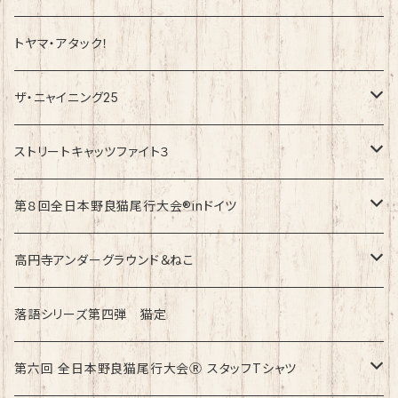
トヤマ・アタック！
ザ・ニャイニング25
速乾ドライタイプ
ストリートキャッツファイト３
綿100%ノーマルタイプ
速乾ドライタイプ
第８回全日本野良猫尾行大会®︎inドイツ
綿100%ノーマルタイプ
第8回全日本野良猫尾行大会®︎inドイツ Light
高円寺アンダーグラウンド＆ねこ
第8回全日本野良猫尾行大会®︎inドイツ Dark
綿100%ノーマルタイプ
落語シリーズ第四弾 猫定
第六回 全日本野良猫尾行大会Ⓡ スタッフTシャツ