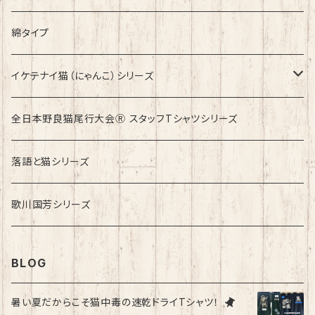
綿タイプ
イケテナイ猫（にゃんこ）シリーズ
ロンドンバスに乗りたい！
全日本野良猫尾行大会Ⓡ スタッフTシャツシリーズ
落語と猫シリーズ
歌川国芳シリーズ
BLOG
暑い夏だからこそ猫中毒の速乾ドライTシャツ！