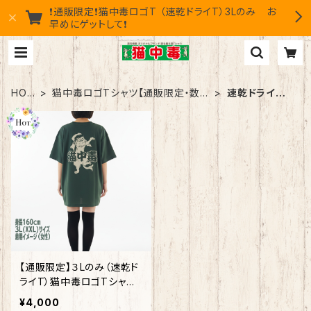
❗通販限定❗猫中毒ロゴT （速乾ドライT）3Lのみ お
早めにゲットして❗
HOM
猫中毒ロゴTシャツ【通販限定・数量
速乾ドライタ
E
限定】
イプ
【通販限定】３Lのみ（速乾ド
ライT）猫中毒ロゴTシャツ
アイビーグリーン【数量限
¥4,000
定】