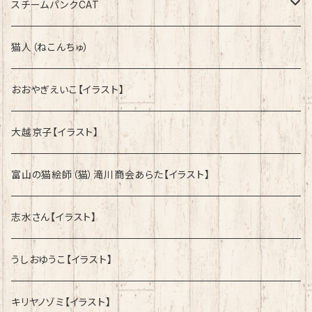
綿100%ノーマルタイプ
速乾ドライタイプ
スチームパンクCAT
綿100%ノーマルタイプ
綿100%ノーマルタイプ
猫人（ねこんちゅ）
おおやぎえいこ【イラスト】
大越京子【イラスト】
富山の猫絵師（猫）滝川商会あらた【イラスト】
志水さん【イラスト】
うしおゆうこ【イラスト】
キリヤノゾミ【イラスト】