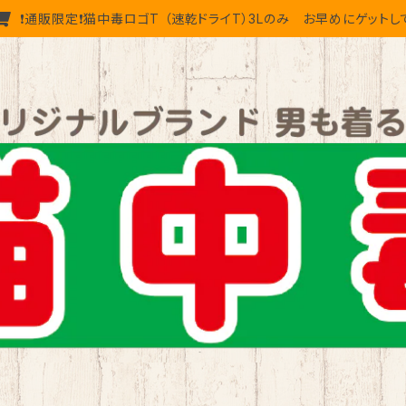
❗通販限定❗猫中毒ロゴT （速乾ドライT）3Lのみ お早めにゲットし