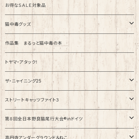
お得なＳＡＬＥ対象品
猫中毒グッズ
ラバーバンド（ブレスレット・リストバンド）
作品集 まるっと猫中毒の本
トヤマ・アタック！
ザ・ニャイニング25
速乾ドライタイプ
ストリートキャッツファイト３
綿100%ノーマルタイプ
速乾ドライタイプ
第８回全日本野良猫尾行大会®︎inドイツ
綿100%ノーマルタイプ
第8回全日本野良猫尾行大会®︎inドイツ Light
高円寺アンダーグラウンド＆ねこ