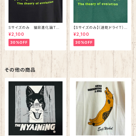
Sサイズのみ 猫背進化論Tシ
【Sサイズのみ】（速乾ドライＴ）
ャツ ブラック 綿100%
猫背進化論Tシャツ アイビーグ
¥2,100
¥2,100
リーン
30%OFF
30%OFF
その他の商品