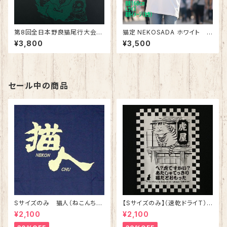
第8回全日本野良猫尾行大会®︎i
猫定 NEKOSADA ホワイト
nドイツ Dark（ダーク） 綿10
綿100％ 落語 シリーズ第四弾
¥3,800
¥3,500
0%
セール中の商品
Sサイズのみ 猫人（ねこんち
【Sサイズのみ】（速乾ドライT）
ゅ）Tシャツ インディゴ 綿10
ねずみ ブラック 落語 シリーズ
¥2,100
¥2,100
0%
第三弾