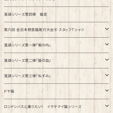
第8回全日本野良猫尾行大会®︎inドイツ Dark
綿100%ノーマルタイプ
落語シリーズ第四弾 猫定
第六回 全日本野良猫尾行大会Ⓡ スタッフTシャツ
速乾ドライタイプ
落語シリーズ第一弾「堀の内」
綿100%ノーマルタイプ
速乾ドライタイプ
落語シリーズ第二弾「猫の皿」
速乾ドライタイプ
落語シリーズ第三弾「ねずみ」
速乾ドライタイプ
ドヤ猫
綿100%ノーマルタイプ
ロンドンバスに乗りたい！ イケテナイ猫シリーズ