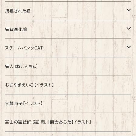
綿100％ノーマルタイプ
捕獲された猫
速乾ドライタイプ
速乾ドライタイプ
猫背進化論
綿100%ノーマルタイプ
速乾ドライタイプ
スチームパンクCAT
綿100%ノーマルタイプ
綿100%ノーマルタイプ
猫人（ねこんちゅ）
おおやぎえいこ【イラスト】
大越京子【イラスト】
富山の猫絵師（猫）滝川商会あらた【イラスト】