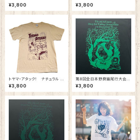
綿100%
綿80％ ポリエステル20％
¥3,800
¥3,800
トヤマ・アタック！ ナチュラル
第8回全日本野良猫尾行大会®︎i
綿100％
nドイツ Light（ライト） 綿10
¥3,800
¥3,800
0%