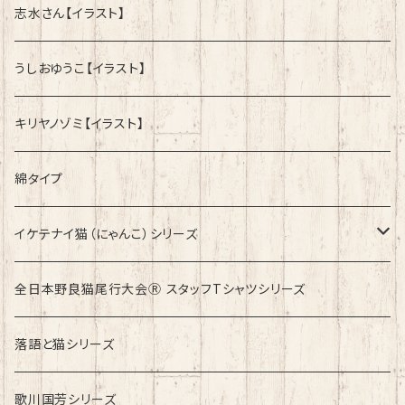
志水さん【イラスト】
うしおゆうこ【イラスト】
キリヤノゾミ【イラスト】
綿タイプ
イケテナイ猫（にゃんこ）シリーズ
ロンドンバスに乗りたい！
全日本野良猫尾行大会Ⓡ スタッフTシャツシリーズ
落語と猫シリーズ
歌川国芳シリーズ