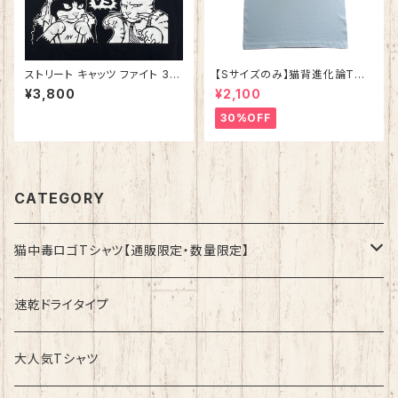
ストリート キャッツ ファイト 3
【Sサイズのみ】猫背進化論Tシ
ブラック 綿100%
ャツ ライトブルー 綿100%
¥3,800
¥2,100
30%OFF
CATEGORY
猫中毒ロゴTシャツ【通販限定・数量限定】
速乾ドライタイプ
速乾ドライタイプ
綿100%ノーマルタイプ
大人気Tシャツ