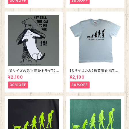
30%OFF
30%OFF
【Sサイズのみ】（速乾ドライT）
【Sサイズのみ】猫背進化論Tシ
猫の皿 グレー 落語 シリ
ャツ ライトブルー 綿100%
¥2,100
¥2,100
ーズ第二弾
30%OFF
30%OFF