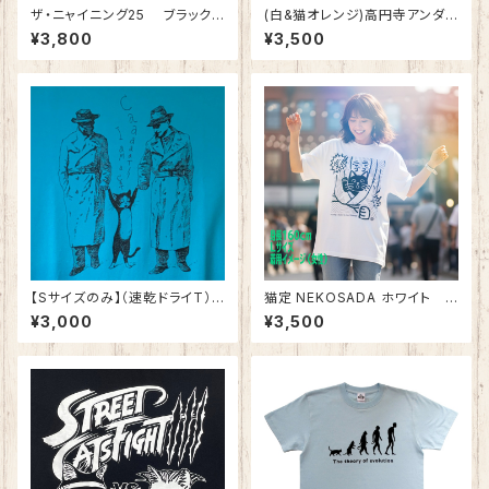
ザ・ニャイニング25 ブラック
(白&猫オレンジ)高円寺アンダ
綿100%
ーグラウンド＆ねこ 綿100%
¥3,800
¥3,500
【Sサイズのみ】（速乾ドライT）
猫定 NEKOSADA ホワイト
捕獲された猫 ターコイズブルー
綿100％ 落語 シリーズ第四弾
¥3,000
¥3,500