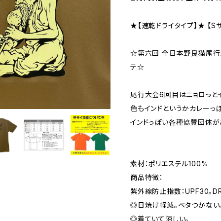
★【速乾ドライタイプ】★ 【S
☆第六回 全日本野良猫尾行大
テ☆
尾行大会6回目はニョロっとイ
色もインドというかカレーっぽ
インドっぽい各種協賛団体が
素材：ポリエステル100%
商品特徴：
紫外線防止指数：UPF30。
◎日焼け軽減。ベタつかない
◎着ていて涼しい。