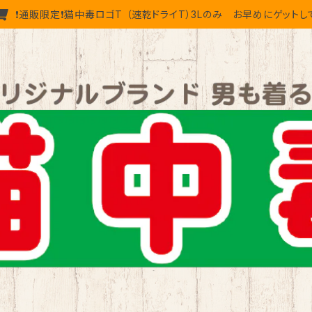
❗通販限定❗猫中毒ロゴT （速乾ドライT）3Lのみ お早めにゲットし