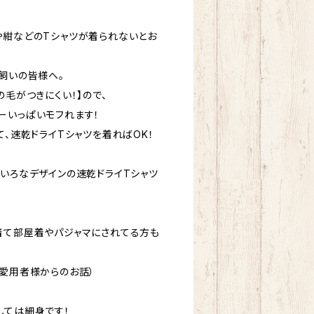
や紺などのTシャツが着られないとお
飼いの皆様へ。
の毛がつきにくい！】ので、
めーいっぱいモフれます！
て、速乾ドライTシャツを着ればOK！
ろいろなデザインの速乾ドライTシャツ
着て部屋着やパジャマにされてる方も
ご愛用者様からのお話）
しては細身です！