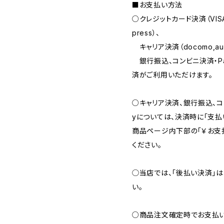
■お支払い方法
○クレジットカード決済（VISA・Ma
press）、
キャリア決済（docomo,au,Sof
銀行振込、コンビニ決済・Pay-e
済がご利用いただけます。
○キャリア決済、銀行振込、コンビ
yについては、決済時に「支払
商品ページ内下部の「￥お支
ください。
◯当店では、｢後払い決済｣
い。
○商品注文確定時でお支払い