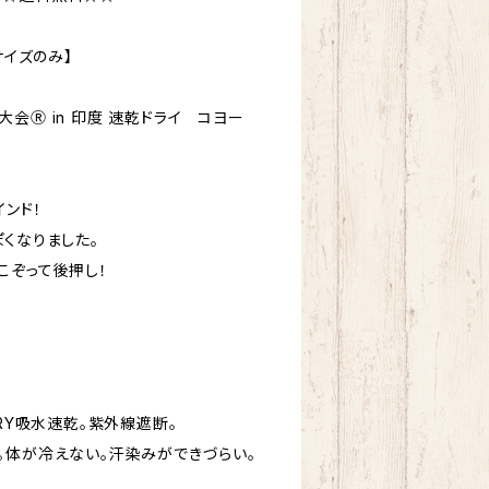
サイズのみ】
会Ⓡ in 印度 速乾ドライ コヨー
ンド！
くなりました。
こぞって後押し！
DRY吸水速乾。紫外線遮断。
。体が冷えない。汗染みができづらい。