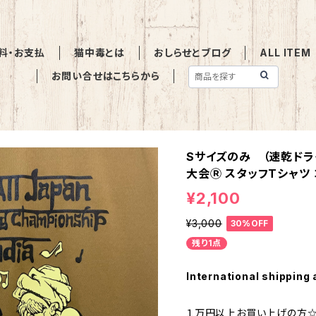
料・お支払
猫中毒とは
おしらせとブログ
ALL ITEM
お問い合せはこちらから
Sサイズのみ （速乾ドラ
大会Ⓡ スタッフTシャツ
¥2,100
¥3,000
30%OFF
残り1点
International shipping 
１万円以上お買い上げの方