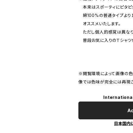
本来はスポーティにピタピタ
綿100%の普通タイプより
オススメいたします。
ただし個人的感覚は異なり
普段お気に入りのＴシャツを
※閲覧環境によって画像の色
像では色味が完全には再現さ
Internationa
Ad
日本国内