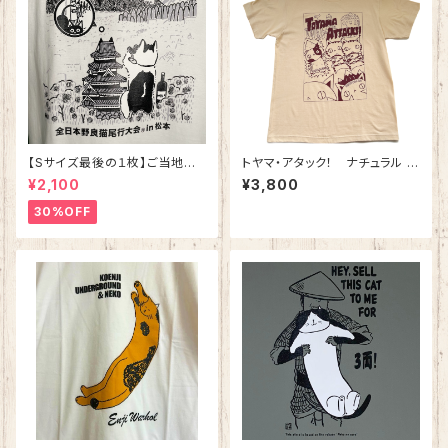
【Sサイズ最後の１枚】ご当地版！
トヤマ・アタック！ ナチュラル
全日本野良猫尾行大会Ⓡ in 松
綿100％
¥2,100
¥3,800
本 バニラホワイト 綿100%
30%OFF