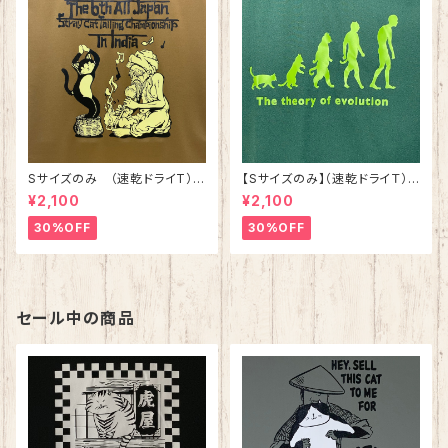
Sサイズのみ （速乾ドライT）第
【Sサイズのみ】（速乾ドライＴ）
六回 全日本野良猫尾行大会Ⓡ
猫背進化論Tシャツ アイビーグ
¥2,100
¥2,100
スタッフTシャツ コヨーテ
リーン
30%OFF
30%OFF
セール中の商品