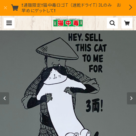
❗通販限定❗猫中毒ロゴT （速乾ドライT）3Lのみ お
早めにゲットして❗