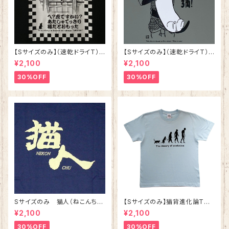
【Sサイズのみ】（速乾ドライT）
【Sサイズのみ】（速乾ドライT）
ねずみ ブラック 落語 シリーズ
猫の皿 グレー 落語 シリ
¥2,100
¥2,100
第三弾
ーズ第二弾
30%OFF
30%OFF
Sサイズのみ 猫人（ねこんち
【Sサイズのみ】猫背進化論Tシ
ゅ）Tシャツ インディゴ 綿10
ャツ ライトブルー 綿100%
¥2,100
¥2,100
0%
30%OFF
30%OFF