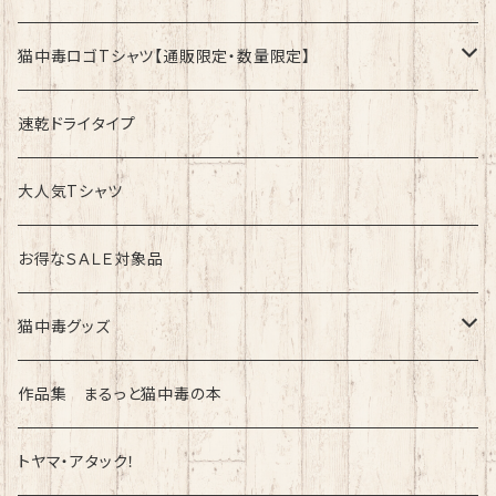
猫中毒ロゴTシャツ【通販限定・数量限定】
速乾ドライタイプ
速乾ドライタイプ
綿100%ノーマルタイプ
大人気Tシャツ
お得なＳＡＬＥ対象品
猫中毒グッズ
ラバーバンド（ブレスレット・リストバンド）
作品集 まるっと猫中毒の本
トヤマ・アタック！