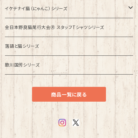
イケテナイ猫（にゃんこ）シリーズ
ロンドンバスに乗りたい！
全日本野良猫尾行大会Ⓡ スタッフTシャツシリーズ
落語と猫シリーズ
歌川国芳シリーズ
商品一覧に戻る