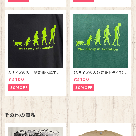
Sサイズのみ 猫背進化論Tシ
【Sサイズのみ】（速乾ドライＴ）
ャツ ブラック 綿100%
猫背進化論Tシャツ アイビーグ
¥2,100
¥2,100
リーン
30%OFF
30%OFF
その他の商品