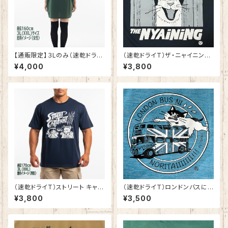
【通販限定】３Lのみ（速乾ドライ
（速乾ドライT）ザ・ニャイニング
T）猫中毒ロゴTシャツ アイビー
25 ブラック
¥4,000
¥3,800
グリーン【数量限定】
（速乾ドライT）ストリート キャッ
（速乾ドライＴ）ロンドンバスに
ツ ファイト 3 ネイビー
乗りたい！ イケテナイ猫シリー
¥3,800
¥3,500
ズ ヘザーブルー