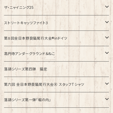
ザ・ニャイニング25
速乾ドライタイプ
ストリートキャッツファイト３
綿100%ノーマルタイプ
速乾ドライタイプ
第８回全日本野良猫尾行大会®︎inドイツ
綿100%ノーマルタイプ
第8回全日本野良猫尾行大会®︎inドイツ Light
高円寺アンダーグラウンド＆ねこ
第8回全日本野良猫尾行大会®︎inドイツ Dark
綿100%ノーマルタイプ
落語シリーズ第四弾 猫定
第六回 全日本野良猫尾行大会Ⓡ スタッフTシャツ
速乾ドライタイプ
落語シリーズ第一弾「堀の内」