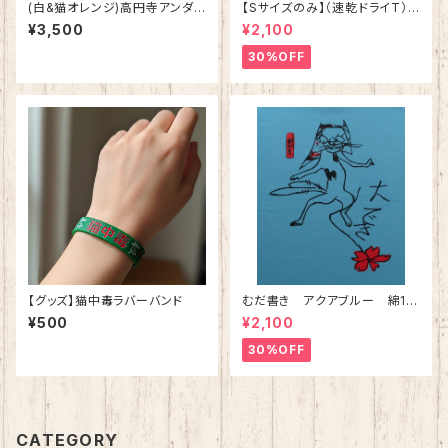
(白&猫オレンジ)高円寺アンダ
【Sサイズのみ】（速乾ドライT）
ーグラウンド＆ねこ 綿100%
猫の皿 グレー 落語 シリ
¥3,500
¥2,100
ーズ第二弾
30%OFF
【グッズ】猫中毒ラバーバンド
むだ書き アクアブルー 綿10
0%
¥500
¥2,100
30%OFF
CATEGORY