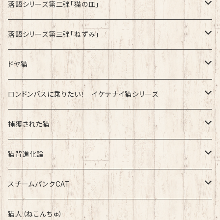
綿100%ノーマルタイプ
速乾ドライタイプ
落語シリーズ第二弾「猫の皿」
速乾ドライタイプ
落語シリーズ第三弾「ねずみ」
速乾ドライタイプ
ドヤ猫
綿100%ノーマルタイプ
ロンドンバスに乗りたい！ イケテナイ猫シリーズ
綿100％ノーマルタイプ
捕獲された猫
速乾ドライタイプ
速乾ドライタイプ
猫背進化論
綿100%ノーマルタイプ
速乾ドライタイプ
スチームパンクCAT
綿100%ノーマルタイプ
綿100%ノーマルタイプ
猫人（ねこんちゅ）