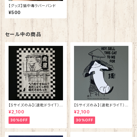
【グッズ】猫中毒ラバーバンド
¥500
セール中の商品
【Sサイズのみ】（速乾ドライT）
【Sサイズのみ】（速乾ドライT）
ねずみ ブラック 落語 シリーズ
猫の皿 グレー 落語 シリ
¥2,100
¥2,100
第三弾
ーズ第二弾
30%OFF
30%OFF