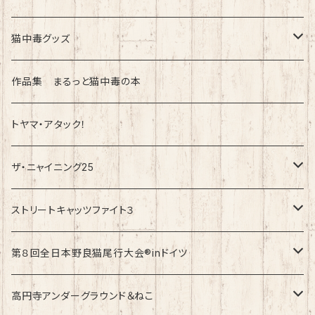
猫中毒グッズ
ラバーバンド（ブレスレット・リストバンド）
作品集 まるっと猫中毒の本
トヤマ・アタック！
ザ・ニャイニング25
速乾ドライタイプ
ストリートキャッツファイト３
綿100%ノーマルタイプ
速乾ドライタイプ
第８回全日本野良猫尾行大会®︎inドイツ
綿100%ノーマルタイプ
第8回全日本野良猫尾行大会®︎inドイツ Light
高円寺アンダーグラウンド＆ねこ