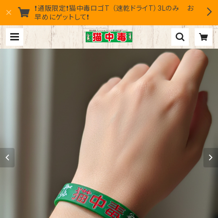
❗通販限定❗猫中毒ロゴT （速乾ドライT）3Lのみ お
早めにゲットして❗