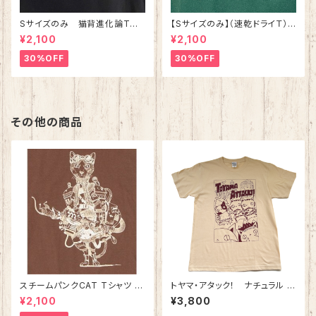
Sサイズのみ 猫背進化論Tシ
【Sサイズのみ】（速乾ドライＴ）
ャツ ブラック 綿100%
猫背進化論Tシャツ アイビーグ
¥2,100
¥2,100
リーン
30%OFF
30%OFF
その他の商品
スチームパンクCAT Tシャツ ブ
トヤマ・アタック！ ナチュラル
ラウン 【Sサイズ Mサイズの
綿100％
¥2,100
¥3,800
み】 綿100%