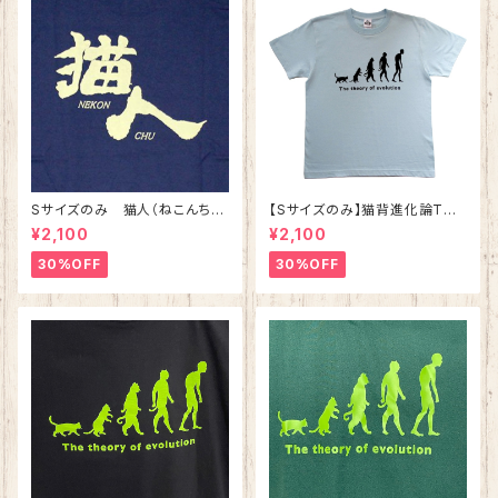
Sサイズのみ 猫人（ねこんち
【Sサイズのみ】猫背進化論Tシ
ゅ）Tシャツ インディゴ 綿10
ャツ ライトブルー 綿100%
¥2,100
¥2,100
0%
30%OFF
30%OFF