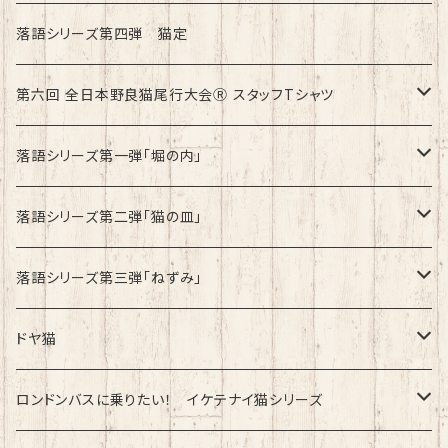
第8回全日本野良猫尾行大会®︎inドイツ Dark
綿100%ノーマルタイプ
落語シリーズ第四弾 猫定
第六回 全日本野良猫尾行大会Ⓡ スタッフTシャツ
速乾ドライタイプ
落語シリーズ第一弾「堀の内」
綿100%ノーマルタイプ
速乾ドライタイプ
落語シリーズ第二弾「猫の皿」
速乾ドライタイプ
落語シリーズ第三弾「ねずみ」
速乾ドライタイプ
ドヤ猫
綿100%ノーマルタイプ
ロンドンバスに乗りたい！ イケテナイ猫シリーズ