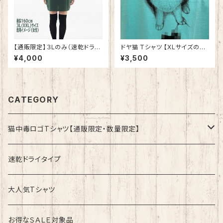
【通販限定】３Lのみ（速乾ドライ
ドヤ猫 Tシャツ 【XLサイズの
T）猫中毒ロゴTシャツ アイビー
み】ミントグリーン 綿100%
¥4,000
¥3,500
グリーン【数量限定】
CATEGORY
猫中毒ロゴTシャツ【通販限定・数量限定】
速乾ドライタイプ
速乾ドライタイプ
綿100%ノーマルタイプ
大人気Tシャツ
お得なＳＡＬＥ対象品