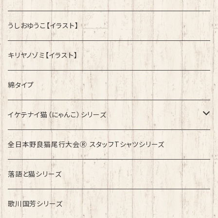
うしおゆうこ【イラスト】
キリヤノゾミ【イラスト】
綿タイプ
イケテナイ猫（にゃんこ）シリーズ
ロンドンバスに乗りたい！
全日本野良猫尾行大会Ⓡ スタッフTシャツシリーズ
落語と猫シリーズ
歌川国芳シリーズ