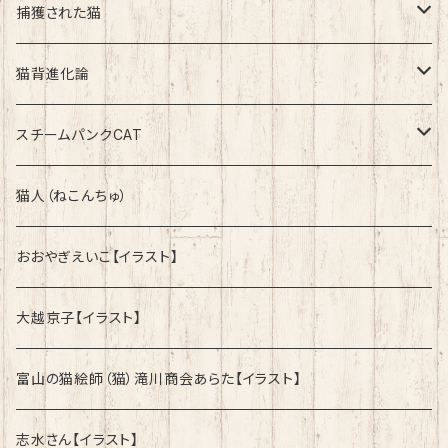
綿100％ノーマルタイプ
捕獲された猫
速乾ドライタイプ
速乾ドライタイプ
猫背進化論
綿100%ノーマルタイプ
速乾ドライタイプ
スチームパンクCAT
綿100%ノーマルタイプ
綿100%ノーマルタイプ
猫人（ねこんちゅ）
おおやぎえいこ【イラスト】
大越京子【イラスト】
富山の猫絵師（猫）滝川商会あらた【イラスト】
志水さん【イラスト】