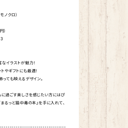
部モノクロ）
0円）
-3
富なイラストが魅力！
ントやギフトにも最適！
飾っても映えるデザイン。
もに過ごす楽しさを感じたい方にはぴ
『まるっと猫中毒の本』を手に入れて、
----------------------------------