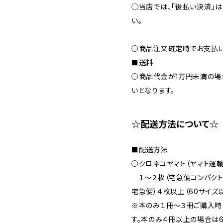
◯当店では、｢後払い決済｣
い。
○商品注文確定時でお支払い
■送料
○商品代金が1万円未満の場
いとなります。
☆配送方法について☆
■配送方法
○クロネコヤマト（ヤマト運輸
１〜２枚（宅急便コンパクト
宅急便）４枚以上（60サイズ
※本のみ１冊〜３冊ご購入時
す。本のみ４冊以上の場合は