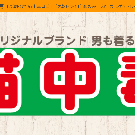
❗通販限定❗猫中毒ロゴT （速乾ドライT）3Lのみ お早めにゲットし