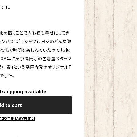
です。
絵を描くことで人も猫も幸せにしてき
ンバスは「Tシャツ」。日々のどんな激
心安らぐ時間を楽しんでいたのです。彼
008年に東京高円寺の古着屋スタッフ
猫中毒」という高円寺発のオリジナルT
でした。
l shipping available
d to cart
にお住まいの方向け