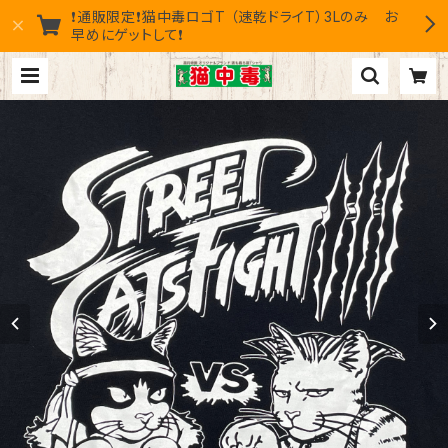
❗通販限定❗猫中毒ロゴT （速乾ドライT）3Lのみ お
早めにゲットして❗