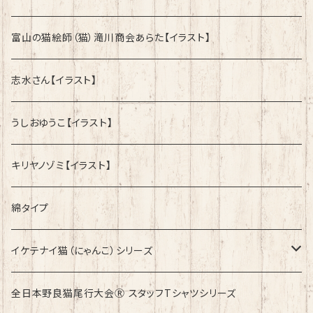
富山の猫絵師（猫）滝川商会あらた【イラスト】
志水さん【イラスト】
うしおゆうこ【イラスト】
キリヤノゾミ【イラスト】
綿タイプ
イケテナイ猫（にゃんこ）シリーズ
ロンドンバスに乗りたい！
全日本野良猫尾行大会Ⓡ スタッフTシャツシリーズ