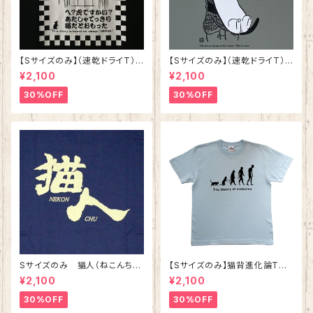
【Sサイズのみ】（速乾ドライT）
【Sサイズのみ】（速乾ドライT）
ねずみ ブラック 落語 シリーズ
猫の皿 グレー 落語 シリ
¥2,100
¥2,100
第三弾
ーズ第二弾
30%OFF
30%OFF
Sサイズのみ 猫人（ねこんち
【Sサイズのみ】猫背進化論Tシ
ゅ）Tシャツ インディゴ 綿10
ャツ ライトブルー 綿100%
¥2,100
¥2,100
0%
30%OFF
30%OFF