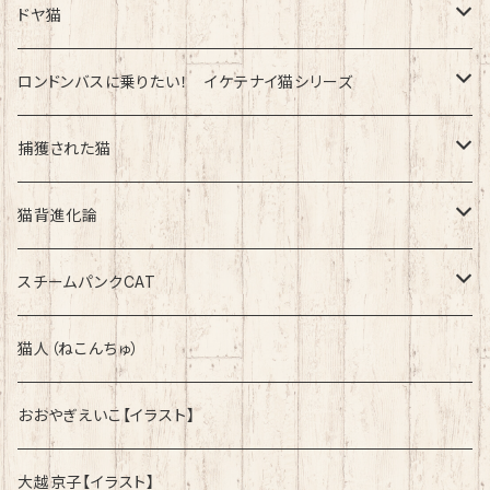
速乾ドライタイプ
ドヤ猫
綿100%ノーマルタイプ
ロンドンバスに乗りたい！ イケテナイ猫シリーズ
綿100％ノーマルタイプ
捕獲された猫
速乾ドライタイプ
速乾ドライタイプ
猫背進化論
綿100%ノーマルタイプ
速乾ドライタイプ
スチームパンクCAT
綿100%ノーマルタイプ
綿100%ノーマルタイプ
猫人（ねこんちゅ）
おおやぎえいこ【イラスト】
大越京子【イラスト】