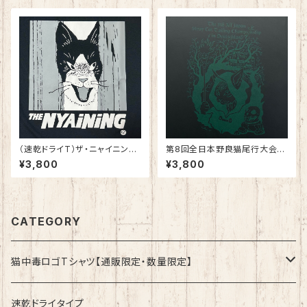
（速乾ドライT）ザ・ニャイニング
第8回全日本野良猫尾行大会®︎i
25 ブラック
nドイツ Dark（ダーク） 綿10
¥3,800
¥3,800
0%
CATEGORY
猫中毒ロゴTシャツ【通販限定・数量限定】
速乾ドライタイプ
速乾ドライタイプ