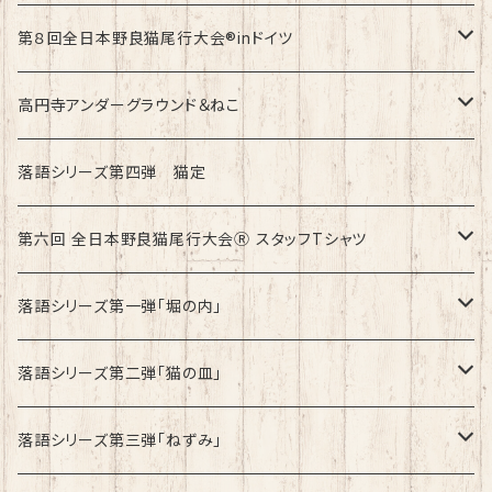
綿100%ノーマルタイプ
速乾ドライタイプ
第８回全日本野良猫尾行大会®︎inドイツ
綿100%ノーマルタイプ
第8回全日本野良猫尾行大会®︎inドイツ Light
高円寺アンダーグラウンド＆ねこ
第8回全日本野良猫尾行大会®︎inドイツ Dark
綿100%ノーマルタイプ
落語シリーズ第四弾 猫定
第六回 全日本野良猫尾行大会Ⓡ スタッフTシャツ
速乾ドライタイプ
落語シリーズ第一弾「堀の内」
綿100%ノーマルタイプ
速乾ドライタイプ
落語シリーズ第二弾「猫の皿」
速乾ドライタイプ
落語シリーズ第三弾「ねずみ」