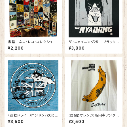
書籍 ネコ・レコ・コレクション
ザ・ニャイニング25 ブラック
ーロック黄金時代に注ぐー イ
綿100%
¥2,200
¥3,800
ラスト：おおやぎえいこ
（速乾ドライＴ）ロンドンバスに
(白&猫オレンジ)高円寺アンダ
乗りたい！ イケテナイ猫シリー
ーグラウンド＆ねこ 綿100%
¥3,500
¥3,500
ズ ヘザーブルー