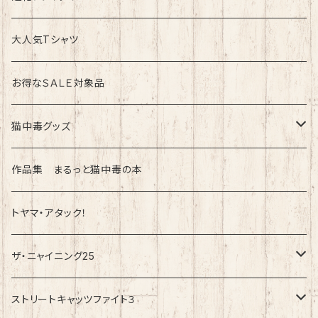
綿100%ノーマルタイプ
大人気Tシャツ
お得なＳＡＬＥ対象品
猫中毒グッズ
ラバーバンド（ブレスレット・リストバンド）
作品集 まるっと猫中毒の本
トヤマ・アタック！
ザ・ニャイニング25
速乾ドライタイプ
ストリートキャッツファイト３