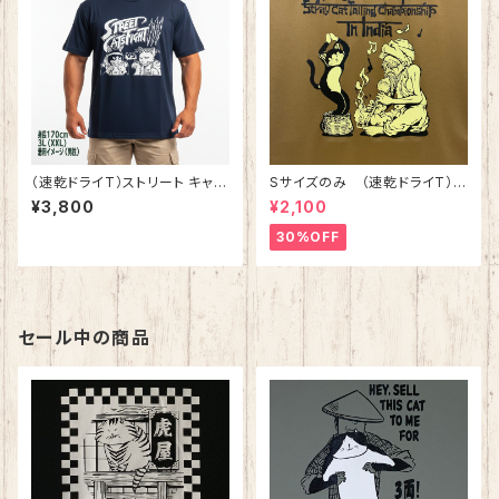
（速乾ドライT）ストリート キャッ
Sサイズのみ （速乾ドライT）第
ツ ファイト 3 ネイビー
六回 全日本野良猫尾行大会Ⓡ
¥3,800
¥2,100
スタッフTシャツ コヨーテ
30%OFF
セール中の商品