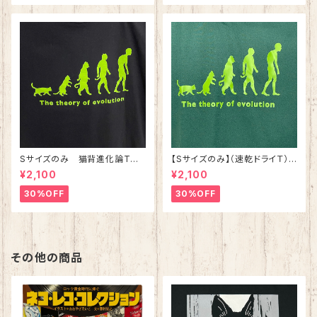
Sサイズのみ 猫背進化論Tシ
【Sサイズのみ】（速乾ドライＴ）
ャツ ブラック 綿100%
猫背進化論Tシャツ アイビーグ
¥2,100
¥2,100
リーン
30%OFF
30%OFF
その他の商品