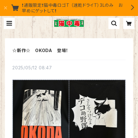
❗通販限定❗猫中毒ロゴT （速乾ドライT）3Lのみ お
早めにゲットして❗
☆新作☆ OKODA 登場！
2025/05/12 08:47