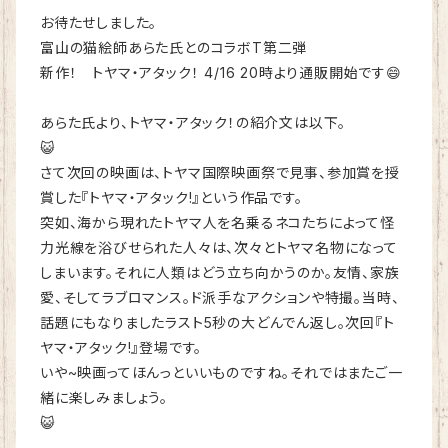
お待たせしました。
富山の猫絵師あらた氏とのコラボT第二弾
新作！ トヤマ・アタック！ 4/16 20時より通販開始です😄
あらた氏より、トヤマ・アタック！の紹介文は以下。
😺
さて次回の映画は、トヤマ国際映画祭で見事、参加賞を授
賞した『
トヤマ・アタック!』という作品です。
突如、
海から現れたトヤマ人を名乗るネコたちによって怪
力光線を浴びせ
られた人々は、次々とトヤマ名物になって
しまいます。
それに人類はどう立ち向かうのか。友情、家族
愛、
そしてラブロマンス。ド派手なアクションや特撮。当時、
話題にもなりましたラスト5秒の大どんでん返し。次回『
ト
ヤマ・アタック!』登場です。
いや~映画ってほんっといいものですね。
それではまたご一
緒に楽しみましょう。
😺